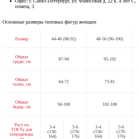
Офис: г. Санкт-Петербург, ул. Фаянсовая д. 22 к. 4 лит С,
помещ. 3
Основные размеры типовых фигур женщин
Размер
44-46 (88-92)
48-50 (96-100)
Обхват
87-94
95-102
груди, см
Обхват
64-72
73-81
талии, см
Обхват
94-100
102-108
бедер, см
Рост по
3-4
5-6
3-4
5-6
ГОСТу для
(158-
(170-
(158-
(170-
спецодежды,
164)
176)
164)
176)
см