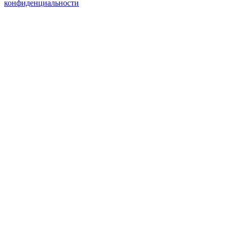
конфиденциальности
Спасибо за подписку!
ОК
Спасибо за обращение!
ОК