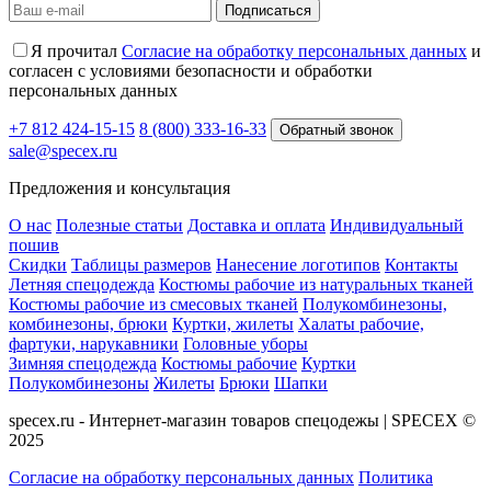
Подписаться
Я прочитал
Согласие на обработку персональных данных
и
согласен с условиями безопасности и обработки
персональных данных
+7 812 424-15-15
8 (800) 333-16-33
Обратный звонок
sale@specex.ru
Предложения и консультация
О нас
Полезные статьи
Доставка и оплата
Индивидуальный
пошив
Скидки
Таблицы размеров
Нанесение логотипов
Контакты
Летняя спецодежда
Костюмы рабочие из натуральных тканей
Костюмы рабочие из смесовых тканей
Полукомбинезоны,
комбинезоны, брюки
Куртки, жилеты
Халаты рабочие,
фартуки, нарукавники
Головные уборы
Зимняя спецодежда
Костюмы рабочие
Куртки
Полукомбинезоны
Жилеты
Брюки
Шапки
specex.ru - Интернет-магазин товаров спецодежы | SPECEX ©
2025
Согласие на обработку персональных данных
Политика