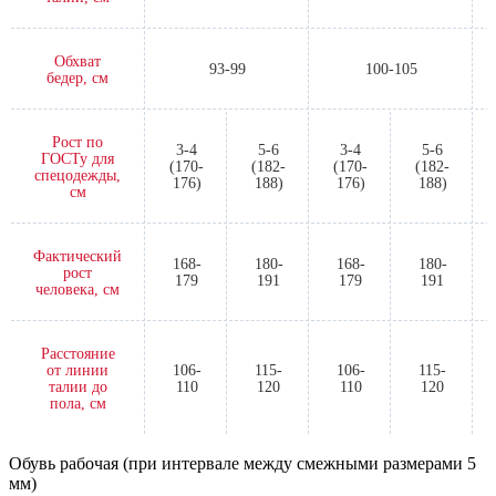
Обхват
93-99
100-105
бедер, см
Рост по
3-4
5-6
3-4
5-6
ГОСТу для
(170-
(182-
(170-
(182-
спецодежды,
176)
188)
176)
188)
см
Фактический
168-
180-
168-
180-
рост
179
191
179
191
человека, см
Расстояние
от линии
106-
115-
106-
115-
талии до
110
120
110
120
пола, см
Обувь рабочая (при интервале между смежными размерами 5
мм)