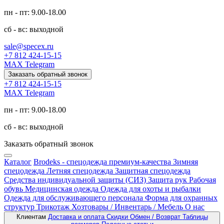
пн - пт: 9.00-18.00
сб - вс: выходной
sale@specex.ru
+7 812 424-15-15
MAX
Telegram
Заказать обратный звонок
+7 812 424-15-15
MAX
Telegram
пн - пт: 9.00-18.00
сб - вс: выходной
Заказать обратный звонок
Каталог
Brodeks - спецодежда премиум-качества
Зимняя
спецодежда
Летняя спецодежда
Защитная спецодежда
Средства индивидуальной защиты (СИЗ)
Защита рук
Рабочая
обувь
Медицинская одежда
Одежда для охоты и рыбалки
Одежда для обслуживающего персонала
Форма для охранных
структур
Трикотаж
Хозтовары / Инвентарь / Мебель
О нас
Клиентам
Доставка и оплата
Скидки
Обмен / Возврат
Таблицы