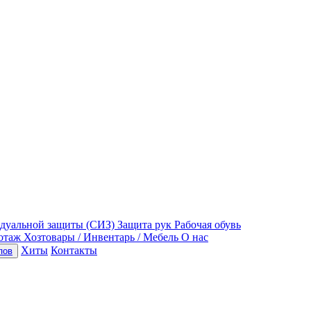
идуальной защиты (СИЗ)
Защита рук
Рабочая обувь
отаж
Хозтовары / Инвентарь / Мебель
О нас
Хиты
Контакты
пов