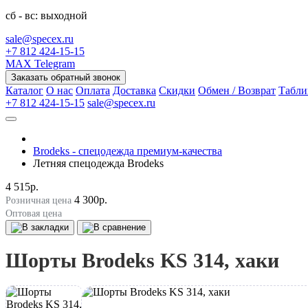
сб - вс: выходной
sale@specex.ru
+7 812 424-15-15
MAX
Telegram
Заказать обратный звонок
Каталог
О нас
Оплата
Доставка
Скидки
Обмен / Возврат
Табли
+7 812 424-15-15
sale@specex.ru
Brodeks - спецодежда премиум-качества
Летняя спецодежда Brodeks
4 515р.
4 300р.
Розничная цена
Оптовая цена
Шорты Brodeks KS 314, хаки