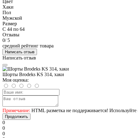
Цвет
Хаки
Пол
Мужской
Размер
С 44 по 64
Отзывы
0
/ 5
средний рейтинг товара
Написать отзыв
Написать отзыв
Шорты Brodeks KS 314, хаки
Моя оценка:
Примечание:
HTML разметка не поддерживается! Используйте 
Продолжить
0
0
0