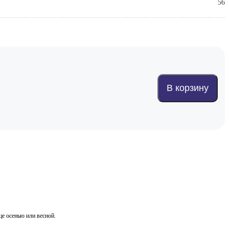
56
В корзину
це осенью или весной.