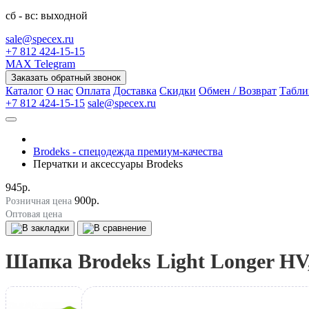
сб - вс: выходной
sale@specex.ru
+7 812 424-15-15
MAX
Telegram
Заказать обратный звонок
Каталог
О нас
Оплата
Доставка
Скидки
Обмен / Возврат
Табли
+7 812 424-15-15
sale@specex.ru
Brodeks - спецодежда премиум-качества
Перчатки и аксессуары Brodeks
945р.
900р.
Розничная цена
Оптовая цена
Шапка Brodeks Light Longer HV