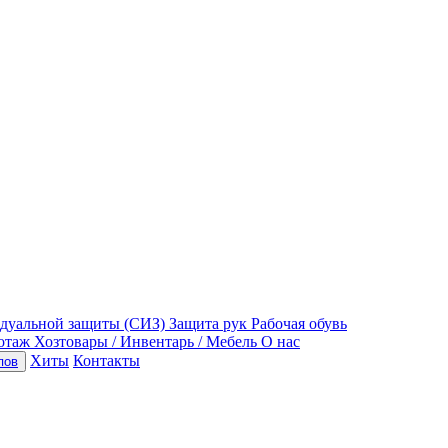
идуальной защиты (СИЗ)
Защита рук
Рабочая обувь
отаж
Хозтовары / Инвентарь / Мебель
О нас
Хиты
Контакты
пов