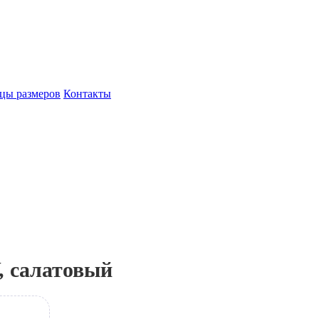
цы размеров
Контакты
, салатовый