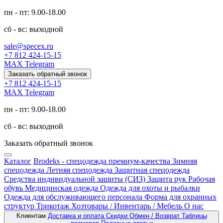
пн - пт: 9.00-18.00
сб - вс: выходной
sale@specex.ru
+7 812 424-15-15
MAX
Telegram
Заказать обратный звонок
+7 812 424-15-15
MAX
Telegram
пн - пт: 9.00-18.00
сб - вс: выходной
Заказать обратный звонок
Каталог
Brodeks - спецодежда премиум-качества
Зимняя
спецодежда
Летняя спецодежда
Защитная спецодежда
Средства индивидуальной защиты (СИЗ)
Защита рук
Рабочая
обувь
Медицинская одежда
Одежда для охоты и рыбалки
Одежда для обслуживающего персонала
Форма для охранных
структур
Трикотаж
Хозтовары / Инвентарь / Мебель
О нас
Клиентам
Доставка и оплата
Скидки
Обмен / Возврат
Таблицы