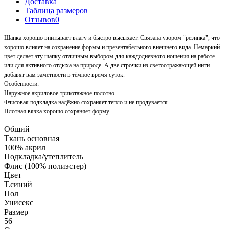
Доставка
Таблица размеров
Отзывов
0
Шапка хорошо впитывает влагу и быстро высыхает. Связана узором "резинка", что
хорошо влияет на сохранение формы и презентабельного внешнего вида. Немаркий
цвет делает эту шапку отличным выбором для каждодневного ношения на работе
или для активного отдыха на природе. А две строчки из светоотражающей нити
добавят вам заметности в тёмное время суток.
Особенности:
Наружное акриловое трикотажное полотно.
Флисовая подкладка надёжно сохраняет тепло и не продувается.
Плотная вязка хорошо сохраняет форму.
Общий
Ткань основная
100% акрил
Подкладка/утеплитель
Флис (100% полиэстер)
Цвет
Т.синий
Пол
Унисекс
Размер
56