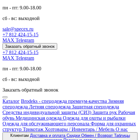
пн - пт: 9.00-18.00
сб - вс: выходной
sale@specex.ru
+7 812 424-15-15
MAX
Telegram
Заказать обратный звонок
+7 812 424-15-15
MAX
Telegram
пн - пт: 9.00-18.00
сб - вс: выходной
Заказать обратный звонок
Каталог
Brodeks - спецодежда премиум-качества
Зимняя
спецодежда
Летняя спецодежда
Защитная спецодежда
Средства индивидуальной защиты (СИЗ)
Защита рук
Рабочая
обувь
Медицинская одежда
Одежда для охоты и рыбалки
Одежда для обслуживающего персонала
Форма для охранных
структур
Трикотаж
Хозтовары / Инвентарь / Мебель
О нас
Клиентам
Доставка и оплата
Скидки
Обмен / Возврат
Таблицы