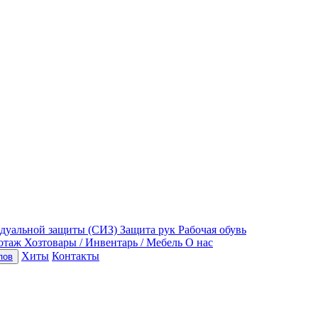
идуальной защиты (СИЗ)
Защита рук
Рабочая обувь
отаж
Хозтовары / Инвентарь / Мебель
О нас
Хиты
Контакты
пов