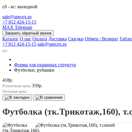
сб - вс: выходной
sale@specex.ru
+7 812 424-15-15
MAX
Telegram
Заказать обратный звонок
Каталог
О нас
Оплата
Доставка
Скидки
Обмен / Возврат
Табли
+7 812 424-15-15
sale@specex.ru
Форма для охранных структур
Футболки, рубашки
418р.
359р.
Розничная цена
Оптовая цена
Футболка (тк.Трикотаж,160), т.