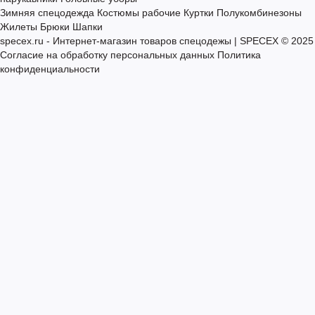
Скидки
Таблицы размеров
Нанесение логотипов
Контакты
Летняя спецодежда
Костюмы рабочие из натуральных тканей
Костюмы рабочие из смесовых тканей
Полукомбинезоны,
комбинезоны, брюки
Куртки, жилеты
Халаты рабочие, фартуки,
нарукавники
Головные уборы
Зимняя спецодежда
Костюмы рабочие
Куртки
Полукомбинезоны
Жилеты
Брюки
Шапки
specex.ru - Интернет-магазин товаров спецодежы | SPECEX © 2025
Согласие на обработку персональных данных
Политика
конфиденциальности