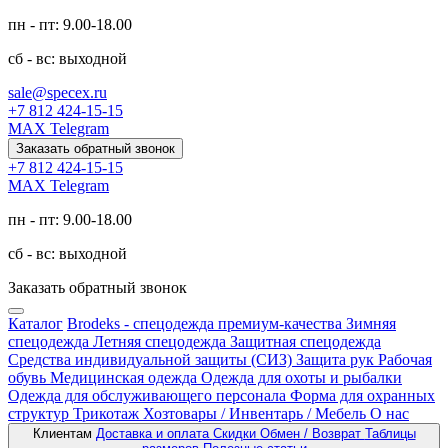
пн - пт: 9.00-18.00
сб - вс: выходной
sale@specex.ru
+7 812 424-15-15
MAX
Telegram
Заказать обратный звонок
+7 812 424-15-15
MAX
Telegram
пн - пт: 9.00-18.00
сб - вс: выходной
Заказать обратный звонок
Каталог
Brodeks - спецодежда премиум-качества
Зимняя
спецодежда
Летняя спецодежда
Защитная спецодежда
Средства индивидуальной защиты (СИЗ)
Защита рук
Рабочая
обувь
Медицинская одежда
Одежда для охоты и рыбалки
Одежда для обслуживающего персонала
Форма для охранных
структур
Трикотаж
Хозтовары / Инвентарь / Мебель
О нас
Клиентам
Доставка и оплата
Скидки
Обмен / Возврат
Таблицы