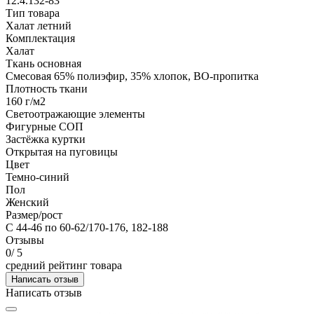
12.4.132-83
Тип товара
Халат летний
Комплектация
Халат
Ткань основная
Смесовая 65% полиэфир, 35% хлопок, ВО-пропитка
Плотность ткани
160 г/м2
Светоотражающие элементы
Фигурные СОП
Застёжка куртки
Открытая на пуговицы
Цвет
Темно-синий
Пол
Женский
Размер/рост
С 44-46 по 60-62/170-176, 182-188
Отзывы
0
/ 5
средний рейтинг товара
Написать отзыв
Написать отзыв