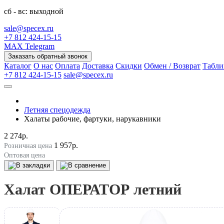
сб - вс: выходной
sale@specex.ru
+7 812 424-15-15
MAX
Telegram
Заказать обратный звонок
Каталог
О нас
Оплата
Доставка
Скидки
Обмен / Возврат
Табли
+7 812 424-15-15
sale@specex.ru
Летняя спецодежда
Халаты рабочие, фартуки, нарукавники
2 274р.
1 957р.
Розничная цена
Оптовая цена
Халат ОПЕРАТОР летний