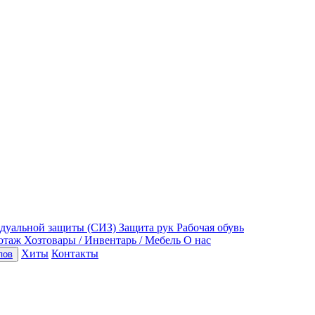
идуальной защиты (СИЗ)
Защита рук
Рабочая обувь
отаж
Хозтовары / Инвентарь / Мебель
О нас
Хиты
Контакты
пов