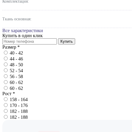
Комплектация:
Ткань основная:
Все характеристики
Купить в один клик
Купить
Размер
*
40 - 42
44 - 46
48 - 50
52 - 54
56 - 58
60 - 62
60 - 62
Рост
*
158 - 164
170 - 176
182 - 188
182 - 188