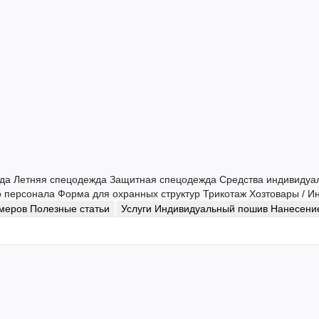
жда
Летняя спецодежда
Защитная спецодежда
Средства индивидуа
о персонала
Форма для охранных структур
Трикотаж
Хозтовары / И
змеров
Полезные статьи
Услуги
Индивидуальный пошив
Нанесение