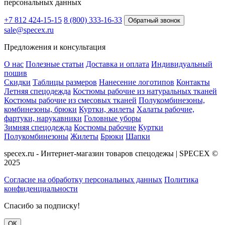
персональных данных
+7 812 424-15-15
8 (800) 333-16-33
Обратный звонок
sale@specex.ru
Предложения и консультация
О нас
Полезные статьи
Доставка и оплата
Индивидуальный
пошив
Скидки
Таблицы размеров
Нанесение логотипов
Контакты
Летняя спецодежда
Костюмы рабочие из натуральных тканей
Костюмы рабочие из смесовых тканей
Полукомбинезоны,
комбинезоны, брюки
Куртки, жилеты
Халаты рабочие,
фартуки, нарукавники
Головные уборы
Зимняя спецодежда
Костюмы рабочие
Куртки
Полукомбинезоны
Жилеты
Брюки
Шапки
specex.ru - Интернет-магазин товаров спецодежы | SPECEX ©
2025
Согласие на обработку персональных данных
Политика
конфиденциальности
Спасибо за подписку!
ОК