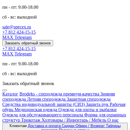
пн - пт: 9.00-18.00
сб - вс: выходной
sale@specex.ru
+7 812 424-15-15
MAX
Telegram
Заказать обратный звонок
+7 812 424-15-15
MAX
Telegram
пн - пт: 9.00-18.00
сб - вс: выходной
Заказать обратный звонок
Каталог
Brodeks - спецодежда премиум-качества
Зимняя
спецодежда
Летняя спецодежда
Защитная спецодежда
Средства индивидуальной защиты (СИЗ)
Защита рук
Рабочая
обувь
Медицинская одежда
Одежда для охоты и рыбалки
Одежда для обслуживающего персонала
Форма для охранных
структур
Трикотаж
Хозтовары / Инвентарь / Мебель
О нас
Клиентам
Доставка и оплата
Скидки
Обмен / Возврат
Таблицы