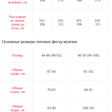
164
179
164
179
человека, см
Расстояние
от линии
101-
110-
101-
110-
талии до
106
115
106
115
пола, см
Основные размеры типовых фигур мужчин
Размер
44-46 (88-92)
48-50 (96-100)
Обхват
87-94
95-102
груди, см
Обхват
76-83
84-91
талии, см
Обхват
93-99
100-105
бедер, см