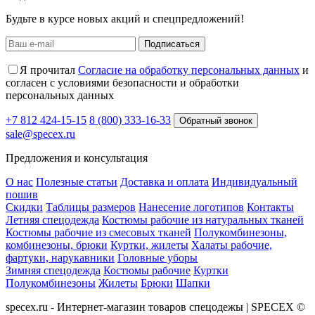
Будьте в курсе новых акций и спецпредложений!
Подписаться
Я прочитал
Согласие на обработку персональных данных
и
согласен с условиями безопасности и обработки
персональных данных
+7 812 424-15-15
8 (800) 333-16-33
Обратный звонок
sale@specex.ru
Предложения и консультация
О нас
Полезные статьи
Доставка и оплата
Индивидуальный
пошив
Скидки
Таблицы размеров
Нанесение логотипов
Контакты
Летняя спецодежда
Костюмы рабочие из натуральных тканей
Костюмы рабочие из смесовых тканей
Полукомбинезоны,
комбинезоны, брюки
Куртки, жилеты
Халаты рабочие,
фартуки, нарукавники
Головные уборы
Зимняя спецодежда
Костюмы рабочие
Куртки
Полукомбинезоны
Жилеты
Брюки
Шапки
specex.ru - Интернет-магазин товаров спецодежы | SPECEX ©