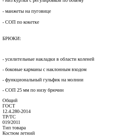
- низ куртки с регулировкой по объему
- манжеты на пуговице
- СОП по кокетке
БРЮКИ:
- усилительные накладки в области коленей
- боковые карманы с наклонным входом
- функциональный гульфик на молнии
- СОП 25 мм по низу брючин
Общий
ГОСТ
12.4.280-2014
ТР/ТС
019/2011
Тип товара
Костюм летний