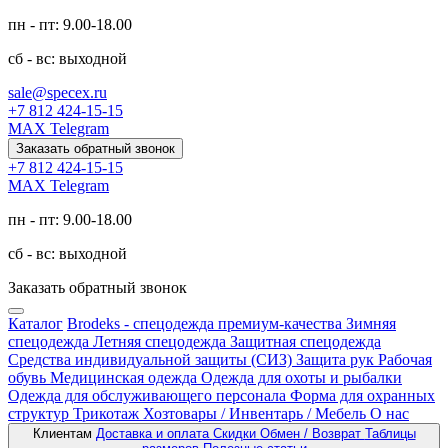
пн - пт: 9.00-18.00
сб - вс: выходной
sale@specex.ru
+7 812 424-15-15
MAX
Telegram
Заказать обратный звонок
+7 812 424-15-15
MAX
Telegram
пн - пт: 9.00-18.00
сб - вс: выходной
Заказать обратный звонок
Каталог
Brodeks - спецодежда премиум-качества
Зимняя
спецодежда
Летняя спецодежда
Защитная спецодежда
Средства индивидуальной защиты (СИЗ)
Защита рук
Рабочая
обувь
Медицинская одежда
Одежда для охоты и рыбалки
Одежда для обслуживающего персонала
Форма для охранных
структур
Трикотаж
Хозтовары / Инвентарь / Мебель
О нас
Клиентам
Доставка и оплата
Скидки
Обмен / Возврат
Таблицы