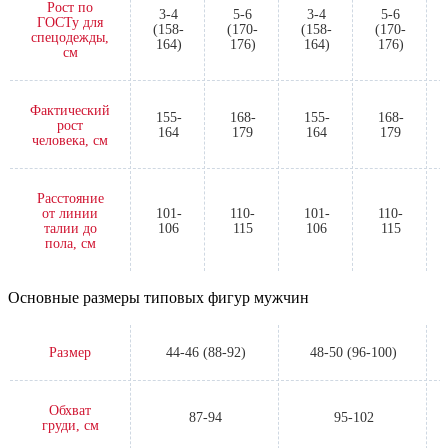
Рост по
3-4
5-6
3-4
5-6
ГОСТу для
(158-
(170-
(158-
(170-
спецодежды,
164)
176)
164)
176)
см
Фактический
155-
168-
155-
168-
рост
164
179
164
179
человека, см
Расстояние
от линии
101-
110-
101-
110-
талии до
106
115
106
115
пола, см
Основные размеры типовых фигур мужчин
Размер
44-46 (88-92)
48-50 (96-100)
Обхват
87-94
95-102
груди, см