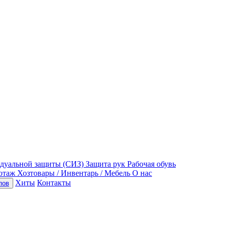
идуальной защиты (СИЗ)
Защита рук
Рабочая обувь
отаж
Хозтовары / Инвентарь / Мебель
О нас
Хиты
Контакты
пов