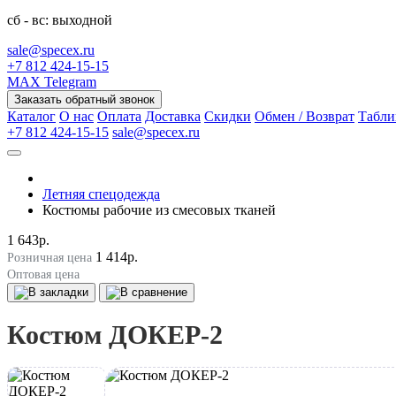
сб - вс: выходной
sale@specex.ru
+7 812 424-15-15
MAX
Telegram
Заказать обратный звонок
Каталог
О нас
Оплата
Доставка
Скидки
Обмен / Возврат
Табли
+7 812 424-15-15
sale@specex.ru
Летняя спецодежда
Костюмы рабочие из смесовых тканей
1 643р.
1 414р.
Розничная цена
Оптовая цена
Костюм ДОКЕР-2