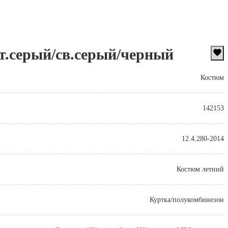
.серый/св.серый/черный
Костюм
142153
12.4.280-2014
Костюм летний
Куртка/полукомбинезон