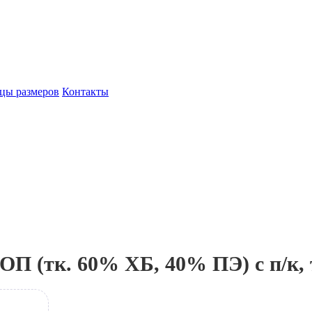
цы размеров
Контакты
тк. 60% ХБ, 40% ПЭ) с п/к, т