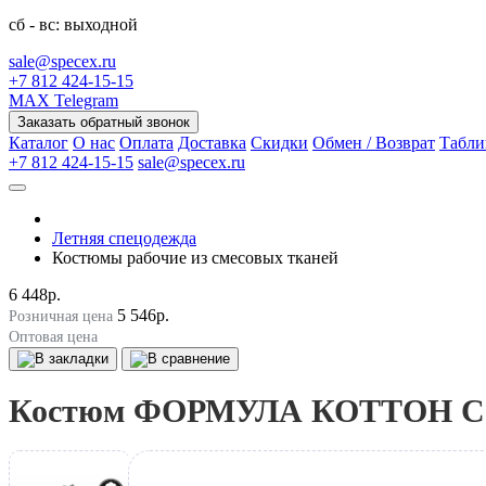
сб - вс: выходной
sale@specex.ru
+7 812 424-15-15
MAX
Telegram
Заказать обратный звонок
Каталог
О нас
Оплата
Доставка
Скидки
Обмен / Возврат
Табли
+7 812 424-15-15
sale@specex.ru
Летняя спецодежда
Костюмы рабочие из смесовых тканей
6 448р.
5 546р.
Розничная цена
Оптовая цена
Костюм ФОРМУЛА КОТТОН СОП (