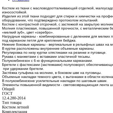
Костюм из ткани с масловодоотталкивающей отделкой, малоусад
износостойкой.
Изделия из этой ткани подходят для стирки и химчистки на проф
оборудовании, что подтверждено протоколом испытаний.
Костюм с контрастной отсрочкой, с застежкой на закрытую молни
Молния пластиковая, повышенной прочности, с металлическим бе
«мелкий зуб», цвет «серебро».
Нагрудные карманы - комбинированные с делением для мелких п
под карманом петля для крепления бейджа.
Нижние боковые карманы - вертикальные в рельефных швах на м
В куртке расположены внутренние объемные карманы.
Регулировка по низу куртки хлястиками на резинке и пуговице.
Рукава с манжетами с вставками эластичной тесьмы.
Полукомбинезон с 6-ю функциональными карманами.
Бретели с фастексами (застежками) полуповорот, обеспечивающ
при удержании бретели.
Застёжка гульфика на молнию, в боковом шве на пуговицы.
Объемные накладки темного цвета, с вытачками в области колена
В полукомбинезоне усилительные накладки по шаговым швам.
Элементы повышенной видимости - световозвращающая лента ши
Общий
ГОСТ
12.4.280-2014
Тип товара
Костюм летний
Комплектация