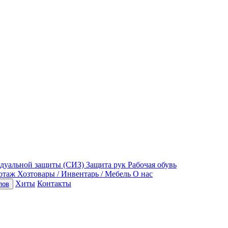
идуальной защиты (СИЗ)
Защита рук
Рабочая обувь
отаж
Хозтовары / Инвентарь / Мебель
О нас
Хиты
Контакты
пов