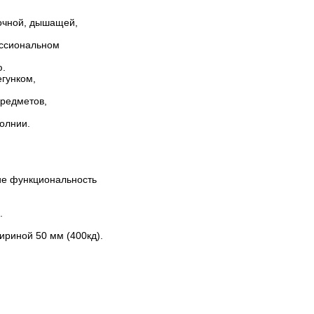
очной, дышащей,
ессиональном
ю.
гунком,
редметов,
олнии.
ие функциональность
.
риной 50 мм (400кд).