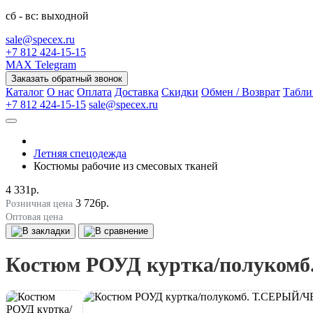
сб - вс: выходной
sale@specex.ru
+7 812 424-15-15
MAX
Telegram
Заказать обратный звонок
Каталог
О нас
Оплата
Доставка
Скидки
Обмен / Возврат
Табли
+7 812 424-15-15
sale@specex.ru
Летняя спецодежда
Костюмы рабочие из смесовых тканей
4 331р.
3 726р.
Розничная цена
Оптовая цена
Костюм РОУД куртка/полуко