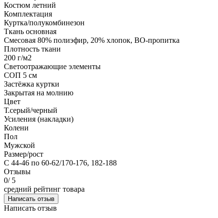
Костюм летний
Комплектация
Куртка/полукомбинезон
Ткань основная
Смесовая 80% полиэфир, 20% хлопок, ВО-пропитка
Плотность ткани
200 г/м2
Светоотражающие элементы
СОП 5 см
Застёжка куртки
Закрытая на молнию
Цвет
Т.серый/черный
Усиления (накладки)
Колени
Пол
Мужской
Размер/рост
С 44-46 по 60-62/170-176, 182-188
Отзывы
0
/ 5
средний рейтинг товара
Написать отзыв
Написать отзыв