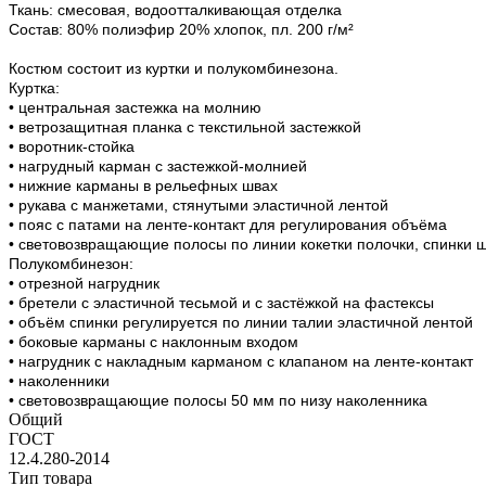
Ткань: смесовая, водоотталкивающая отделка
Состав: 80% полиэфир 20% хлопок, пл. 200 г/м²
Костюм состоит из куртки и полукомбинезона.
Куртка:
• центральная застежка на молнию
• ветрозащитная планка с текстильной застежкой
• воротник-стойка
• нагрудный карман с застежкой-молнией
• нижние карманы в рельефных швах
• рукава с манжетами, стянутыми эластичной лентой
• пояс с патами на ленте-контакт для регулирования объёма
• световозвращающие полосы по линии кокетки полочки, спинки 
Полукомбинезон:
• отрезной нагрудник
• бретели с эластичной тесьмой и с застёжкой на фастексы
• объём спинки регулируется по линии талии эластичной лентой
• боковые карманы с наклонным входом
• нагрудник с накладным карманом с клапаном на ленте-контакт
• наколенники
• световозвращающие полосы 50 мм по низу наколенника
Общий
ГОСТ
12.4.280-2014
Тип товара