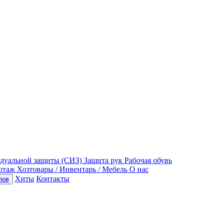
идуальной защиты (СИЗ)
Защита рук
Рабочая обувь
отаж
Хозтовары / Инвентарь / Мебель
О нас
Хиты
Контакты
пов