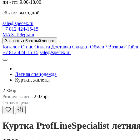
пн - пт: 9.00-18.00
сб - вс: выходной
sale@specex.ru
+7 812 424-15-15
MAX
Telegram
Заказать обратный звонок
Каталог
О нас
Оплата
Доставка
Скидки
Обмен / Возврат
Табли
+7 812 424-15-15
sale@specex.ru
Летняя спецодежда
Куртки, жилеты
2 366р.
2 035р.
Розничная цена
Оптовая цена
Куртка ProfLineSpecialist летн
новинка