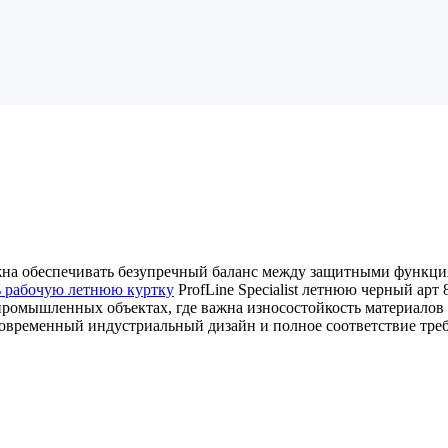
жна обеспечивать безупречный баланс между защитными функци
ь рабочую летнюю куртку
ProfLine Specialist летнюю черный ар
промышленных объектах, где важна износостойкость материало
е современный индустриальный дизайн и полное соответствие тре