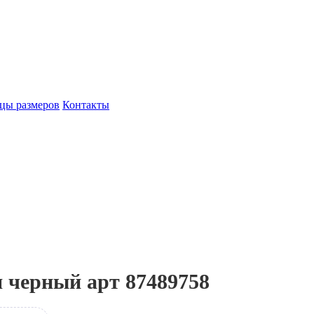
цы размеров
Контакты
яя черный арт 87489758