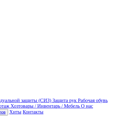
идуальной защиты (СИЗ)
Защита рук
Рабочая обувь
отаж
Хозтовары / Инвентарь / Мебель
О нас
Хиты
Контакты
пов