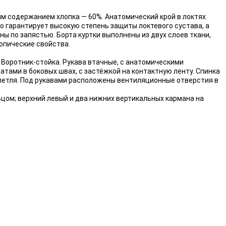
м содержанием хлопка — 60%. Анатомический крой в локтях
то гарантирует высокую степень защиты локтевого сустава, а
ы по запястью. Борта куртки выполнены из двух слоев ткани,
опические свойства.
 Воротник-стойка. Рукава втачные, с анатомическими
атами в боковых швах, с застёжкой на контактную ленту. Спинка
-петля. Под рукавами расположены вентиляционные отверстия в
ьцом; верхний левый и два нижних вертикальных кармана на