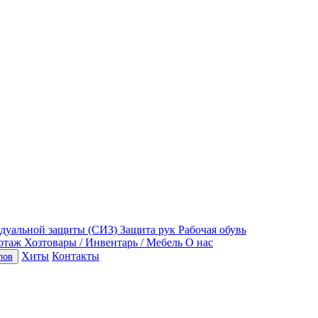
идуальной защиты (СИЗ)
Защита рук
Рабочая обувь
отаж
Хозтовары / Инвентарь / Мебель
О нас
Хиты
Контакты
пов