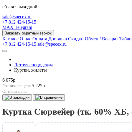
сб - вс: выходной
sale@specex.ru
+7 812 424-15-15
MAX
Telegram
Заказать обратный звонок
Каталог
О нас
Оплата
Доставка
Скидки
Обмен / Возврат
Табли
+7 812 424-15-15
sale@specex.ru
Летняя спецодежда
Куртки, жилеты
6 075р.
5 225р.
Розничная цена
Оптовая цена
Куртка Сюрвейер (тк. 60% ХБ,