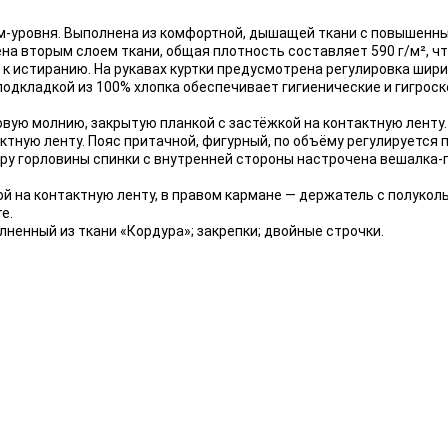
-уровня. Выполнена из комфортной, дышащей ткани с повышенны
на вторым слоем ткани, общая плотность составляет 590 г/м², ч
к истиранию. На рукавах куртки предусмотрена регулировка ширин
подкладкой из 100% хлопка обеспечивает гигиенические и гигроск
овую молнию, закрытую планкой с застёжкой на контактную ленту.
тную ленту. Пояс притачной, фигурный, по объёму регулируется п
тру горловины спинки с внутренней стороны настрочена вешалка
й на контактную ленту, в правом кармане — держатель с полукол
е.
ненный из ткани «Кордура»; закрепки; двойные строчки.