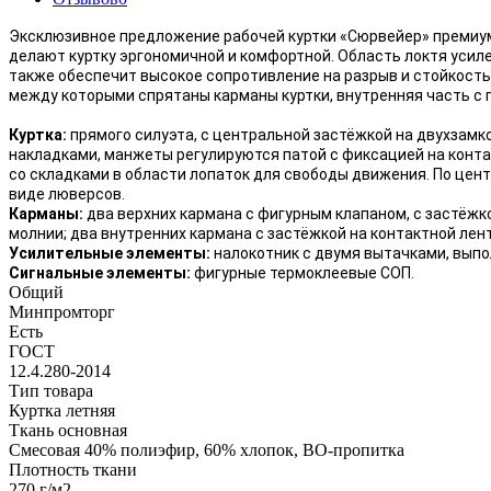
Эксклюзивное предложение рабочей куртки «Сюрвейер» премиум
делают куртку эргономичной и комфортной. Область локтя усиле
также обеспечит высокое сопротивление на разрыв и стойкость 
между которыми спрятаны карманы куртки, внутренняя часть с 
Куртка:
прямого силуэта, с центральной застёжкой на двухзамк
накладками, манжеты регулируются патой с фиксацией на контак
со складками в области лопаток для свободы движения. По цен
виде люверсов.
Карманы:
два верхних кармана с фигурным клапаном, с застёжко
молнии; два внутренних кармана с застёжкой на контактной лент
Усилительные элементы:
налокотник с двумя вытачками, выпол
Сигнальные элементы:
фигурные термоклеевые СОП.
Общий
Минпромторг
Есть
ГОСТ
12.4.280-2014
Тип товара
Куртка летняя
Ткань основная
Смесовая 40% полиэфир, 60% хлопок, ВО-пропитка
Плотность ткани
270 г/м2