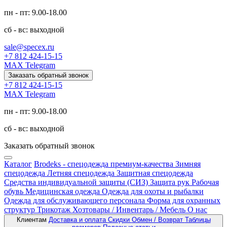
пн - пт: 9.00-18.00
сб - вс: выходной
sale@specex.ru
+7 812 424-15-15
MAX
Telegram
Заказать обратный звонок
+7 812 424-15-15
MAX
Telegram
пн - пт: 9.00-18.00
сб - вс: выходной
Заказать обратный звонок
Каталог
Brodeks - спецодежда премиум-качества
Зимняя
спецодежда
Летняя спецодежда
Защитная спецодежда
Средства индивидуальной защиты (СИЗ)
Защита рук
Рабочая
обувь
Медицинская одежда
Одежда для охоты и рыбалки
Одежда для обслуживающего персонала
Форма для охранных
структур
Трикотаж
Хозтовары / Инвентарь / Мебель
О нас
Клиентам
Доставка и оплата
Скидки
Обмен / Возврат
Таблицы