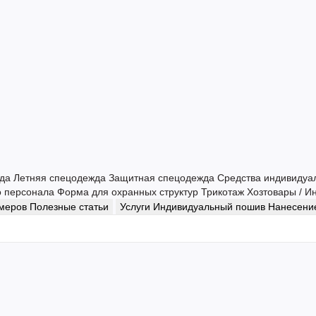
жда
Летняя спецодежда
Защитная спецодежда
Средства индивидуа
о персонала
Форма для охранных структур
Трикотаж
Хозтовары / И
змеров
Полезные статьи
Услуги
Индивидуальный пошив
Нанесение