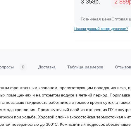
3 358р.
2 889
Розничная цена
Оптовая 
Нашли данный товар дешевле?
опросы
0
Доставка
Таблица размеров
Отзывов
щитным фронтальным клапаном, препятствующим попаданию искр, п
ых помещениях и на открытом водухе в летний период. Подкладка 
ы повышают видимость работников в темное время суток, а также
 метода крепления. Промежуточный слой изготовлен из ПУ с внутр
грузки при ходьбе. Ходовой слой- износостойкая термостойкая ни
гретой поверхностью до 300°С. Композитный подносок обеспечивае