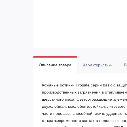
Описание товара
Характеристики
В
Кожаные ботинки Prosafe серии basic c за
производственных загрязнений в отапливаем
шерстяного меха. Светоотражающие элемент
двухслойная, маслобензостойкая, литьевого
части подошвы, способной гасить ударные на
от кратковременного контакта подошвы с на