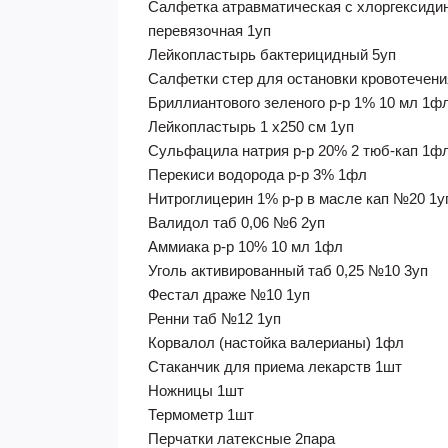
Салфетка атравматическая с хлоргексиди
перевязочная 1уп
Лейкопластырь бактерицидный 5уп
Салфетки стер для остановки кровотечени
Бриллиантового зеленого р-р 1% 10 мл 1ф
Лейкопластырь 1 х250 см 1уп
Сульфацила натрия р-р 20% 2 тюб-кап 1ф
Перекиси водорода р-р 3% 1фл
Нитроглицерин 1% р-р в масле кап №20 1у
Валидол таб 0,06 №6 2уп
Аммиака р-р 10% 10 мл 1фл
Уголь активированный таб 0,25 №10 3уп
Фестал драже №10 1уп
Ренни таб №12 1уп
Корвалол (настойка валерианы) 1фл
Стаканчик для приема лекарств 1шт
Ножницы 1шт
Термометр 1шт
Перчатки латексные 2пара