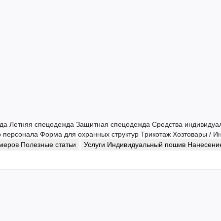
жда
Летняя спецодежда
Защитная спецодежда
Средства индивидуа
о персонала
Форма для охранных структур
Трикотаж
Хозтовары / И
змеров
Полезные статьи
Услуги
Индивидуальный пошив
Нанесение