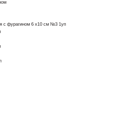
ном
я с фурагином 6 х10 см №3 1уп
л
л
п