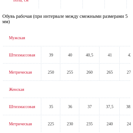
Расстояние
от линии
106-
115-
106-
115-
талии до
110
120
110
120
пола, см
Обувь рабочая (при интервале между смежными размерами 5
мм)
Мужская
Штихмассовая
39
40
40,5
41
42
Метрическая
250
255
260
265
270
Женская
Штихмассовая
35
36
37
37,5
38,