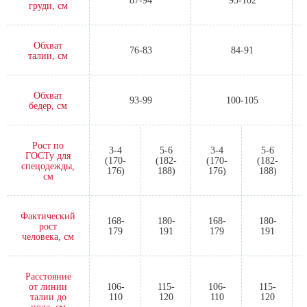
Размер
44-46 (88-92)
48-50 (96-100)
Обхват
87-94
95-102
груди, см
Обхват
76-83
84-91
талии, см
Обхват
93-99
100-105
бедер, см
Рост по
3-4
5-6
3-4
5-6
ГОСТу для
(170-
(182-
(170-
(182-
спецодежды,
176)
188)
176)
188)
см
Фактический
168-
180-
168-
180-
рост
179
191
179
191
человека, см