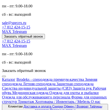
пн - пт: 9.00-18.00
сб - вс: выходной
sale@specex.ru
+7 812 424-15-15
MAX
Telegram
Заказать обратный звонок
+7 812 424-15-15
MAX
Telegram
пн - пт: 9.00-18.00
сб - вс: выходной
Заказать обратный звонок
Каталог
Brodeks - спецодежда премиум-качества
Зимняя
спецодежда
Летняя спецодежда
Защитная спецодежда
Средства индивидуальной защиты (СИЗ)
Защита рук
Рабочая
обувь
Медицинская одежда
Одежда для охоты и рыбалки
Одежда для обслуживающего персонала
Форма для охранных
структур
Трикотаж
Хозтовары / Инвентарь / Мебель
О нас
Клиентам
Доставка и оплата
Скидки
Обмен / Возврат
Таблицы