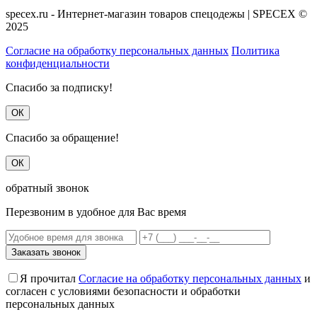
комбинезоны, брюки
Куртки, жилеты
Халаты рабочие,
фартуки, нарукавники
Головные уборы
Зимняя спецодежда
Костюмы рабочие
Куртки
Полукомбинезоны
Жилеты
Брюки
Шапки
specex.ru - Интернет-магазин товаров спецодежы | SPECEX ©
2025
Согласие на обработку персональных данных
Политика
конфиденциальности
Спасибо за подписку!
ОК
Спасибо за обращение!
ОК
обратный звонок
Перезвоним в удобное для Вас время
Заказать звонок