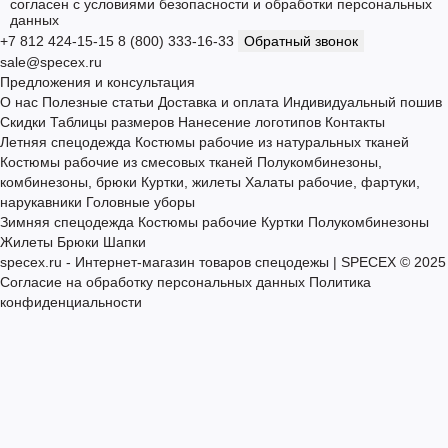
Подписка на новости
Будьте в курсе новых акций и спецпредложений!
Подписаться
Я прочитал
Согласие на обработку персональных данных
и
согласен с условиями безопасности и обработки персональных
данных
+7 812 424-15-15
8 (800) 333-16-33
Обратный звонок
sale@specex.ru
Предложения и консультация
О нас
Полезные статьи
Доставка и оплата
Индивидуальный пошив
Скидки
Таблицы размеров
Нанесение логотипов
Контакты
Летняя спецодежда
Костюмы рабочие из натуральных тканей
Костюмы рабочие из смесовых тканей
Полукомбинезоны,
комбинезоны, брюки
Куртки, жилеты
Халаты рабочие, фартуки,
нарукавники
Головные уборы
Зимняя спецодежда
Костюмы рабочие
Куртки
Полукомбинезоны
Жилеты
Брюки
Шапки
specex.ru - Интернет-магазин товаров спецодежы | SPECEX © 2025
Согласие на обработку персональных данных
Политика
конфиденциальности