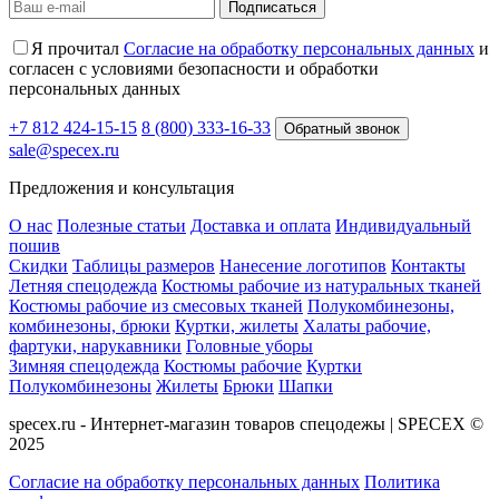
Подписаться
Я прочитал
Согласие на обработку персональных данных
и
согласен с условиями безопасности и обработки
персональных данных
+7 812 424-15-15
8 (800) 333-16-33
Обратный звонок
sale@specex.ru
Предложения и консультация
О нас
Полезные статьи
Доставка и оплата
Индивидуальный
пошив
Скидки
Таблицы размеров
Нанесение логотипов
Контакты
Летняя спецодежда
Костюмы рабочие из натуральных тканей
Костюмы рабочие из смесовых тканей
Полукомбинезоны,
комбинезоны, брюки
Куртки, жилеты
Халаты рабочие,
фартуки, нарукавники
Головные уборы
Зимняя спецодежда
Костюмы рабочие
Куртки
Полукомбинезоны
Жилеты
Брюки
Шапки
specex.ru - Интернет-магазин товаров спецодежы | SPECEX ©
2025
Согласие на обработку персональных данных
Политика