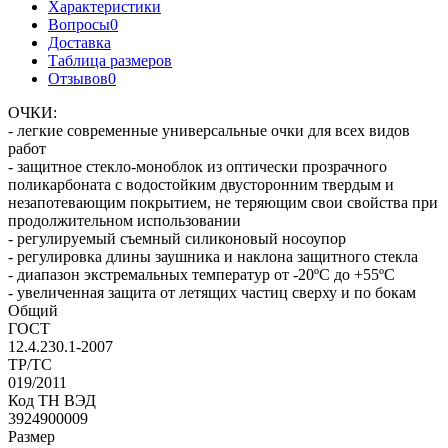
Характеристики
Вопросы
0
Доставка
Таблица размеров
Отзывов
0
ОЧКИ:
- легкие современные универсальные очки для всех видов
работ
- защитное стекло-моноблок из оптически прозрачного
поликарбоната с водостойким двусторонним твердым и
незапотевающим покрытием, не теряющим свои свойства при
продолжительном использовании
- регулируемый съемный силиконовый носоупор
- регулировка длины заушника и наклона защитного стекла
- диапазон экстремальных температур от -20ºС до +55ºС
- увеличенная защита от летящих частиц сверху и по бокам
Общий
ГОСТ
12.4.230.1-2007
ТР/ТС
019/2011
Код ТН ВЭД
3924900009
Размер