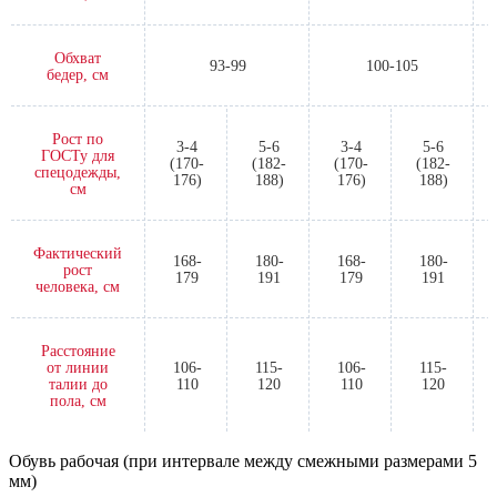
Обхват
93-99
100-105
бедер, см
Рост по
3-4
5-6
3-4
5-6
ГОСТу для
(170-
(182-
(170-
(182-
спецодежды,
176)
188)
176)
188)
см
Фактический
168-
180-
168-
180-
рост
179
191
179
191
человека, см
Расстояние
от линии
106-
115-
106-
115-
талии до
110
120
110
120
пола, см
Обувь рабочая (при интервале между смежными размерами 5
мм)