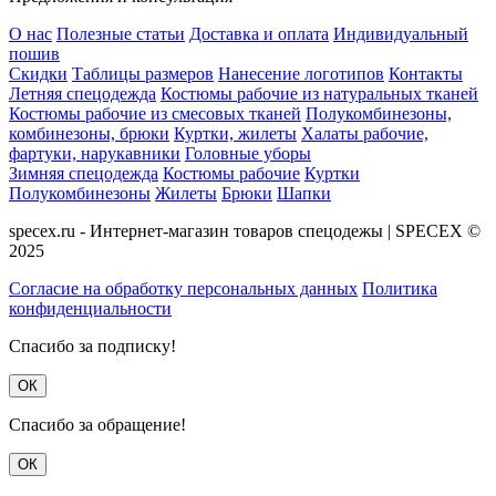
О нас
Полезные статьи
Доставка и оплата
Индивидуальный
пошив
Скидки
Таблицы размеров
Нанесение логотипов
Контакты
Летняя спецодежда
Костюмы рабочие из натуральных тканей
Костюмы рабочие из смесовых тканей
Полукомбинезоны,
комбинезоны, брюки
Куртки, жилеты
Халаты рабочие,
фартуки, нарукавники
Головные уборы
Зимняя спецодежда
Костюмы рабочие
Куртки
Полукомбинезоны
Жилеты
Брюки
Шапки
specex.ru - Интернет-магазин товаров спецодежы | SPECEX ©
2025
Согласие на обработку персональных данных
Политика
конфиденциальности
Спасибо за подписку!
ОК
Спасибо за обращение!
ОК