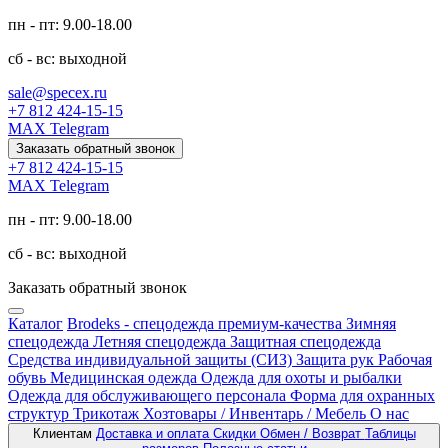
пн - пт: 9.00-18.00
сб - вс: выходной
sale@specex.ru
+7 812 424-15-15
MAX
Telegram
Заказать обратный звонок
+7 812 424-15-15
MAX
Telegram
пн - пт: 9.00-18.00
сб - вс: выходной
Заказать обратный звонок
Каталог
Brodeks - спецодежда премиум-качества
Зимняя
спецодежда
Летняя спецодежда
Защитная спецодежда
Средства индивидуальной защиты (СИЗ)
Защита рук
Рабочая
обувь
Медицинская одежда
Одежда для охоты и рыбалки
Одежда для обслуживающего персонала
Форма для охранных
структур
Трикотаж
Хозтовары / Инвентарь / Мебель
О нас
Клиентам
Доставка и оплата
Скидки
Обмен / Возврат
Таблицы