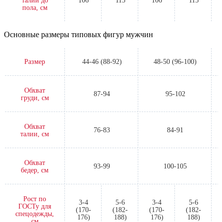
талии до
106
115
106
115
пола, см
Основные размеры типовых фигур мужчин
Размер
44-46 (88-92)
48-50 (96-100)
Обхват
87-94
95-102
груди, см
Обхват
76-83
84-91
талии, см
Обхват
93-99
100-105
бедер, см
Рост по
3-4
5-6
3-4
5-6
ГОСТу для
(170-
(182-
(170-
(182-
спецодежды,
176)
188)
176)
188)
см