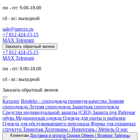
пн - пт: 9.00-18.00
сб - вс: выходной
sale@specex.ru
+7 812 424-15-15
MAX
Telegram
Заказать обратный звонок
+7 812 424-15-15
MAX
Telegram
пн - пт: 9.00-18.00
сб - вс: выходной
Заказать обратный звонок
Каталог
Brodeks - спецодежда премиум-качества
Зимняя
спецодежда
Летняя спецодежда
Защитная спецодежда
Средства индивидуальной защиты (СИЗ)
Защита рук
Рабочая
обувь
Медицинская одежда
Одежда для охоты и рыбалки
Одежда для обслуживающего персонала
Форма для охранных
структур
Трикотаж
Хозтовары / Инвентарь / Мебель
О нас
Клиентам
Доставка и оплата
Скидки
Обмен / Возврат
Таблицы