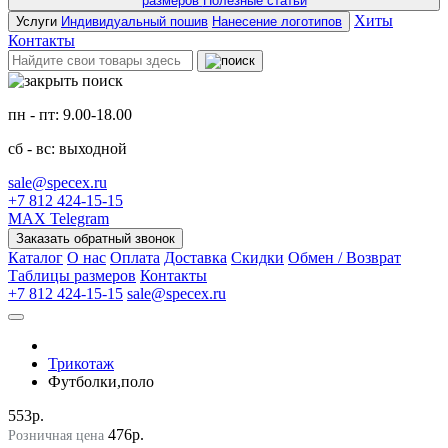
размеров
Полезные статьи
Хиты
Услуги
Индивидуальный пошив
Нанесение логотипов
Контакты
пн - пт: 9.00-18.00
сб - вс: выходной
sale@specex.ru
+7 812 424-15-15
MAX
Telegram
Заказать обратный звонок
Каталог
О нас
Оплата
Доставка
Скидки
Обмен / Возврат
Таблицы размеров
Контакты
+7 812 424-15-15
sale@specex.ru
Трикотаж
Футболки,поло
553р.
476р.
Розничная цена