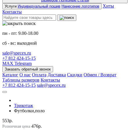
размеров
Полезные статьи
Хиты
Услуги
Индивидуальный пошив
Нанесение логотипов
Контакты
пн - пт: 9.00-18.00
сб - вс: выходной
sale@specex.ru
+7 812 424-15-15
MAX
Telegram
Заказать обратный звонок
Каталог
О нас
Оплата
Доставка
Скидки
Обмен / Возврат
Таблицы размеров
Контакты
+7 812 424-15-15
sale@specex.ru
Трикотаж
Футболки,поло
553р.
476р.
Розничная цена