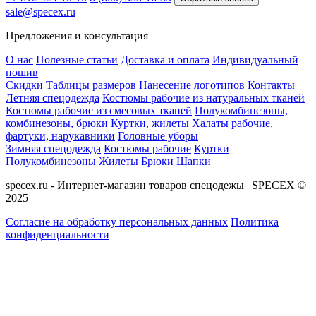
sale@specex.ru
Предложения и консультация
О нас
Полезные статьи
Доставка и оплата
Индивидуальный
пошив
Скидки
Таблицы размеров
Нанесение логотипов
Контакты
Летняя спецодежда
Костюмы рабочие из натуральных тканей
Костюмы рабочие из смесовых тканей
Полукомбинезоны,
комбинезоны, брюки
Куртки, жилеты
Халаты рабочие,
фартуки, нарукавники
Головные уборы
Зимняя спецодежда
Костюмы рабочие
Куртки
Полукомбинезоны
Жилеты
Брюки
Шапки
specex.ru - Интернет-магазин товаров спецодежы | SPECEX ©
2025
Согласие на обработку персональных данных
Политика
конфиденциальности