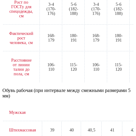
Рост по
3-4
5-6
3-4
5-6
ГОСТу для
(170-
(182-
(170-
(182-
спецодежды,
176)
188)
176)
188)
см
Фактический
168-
180-
168-
180-
рост
179
191
179
191
человека, см
Расстояние
от линии
106-
115-
106-
115-
талии до
110
120
110
120
пола, см
Обувь рабочая (при интервале между смежными размерами 5
мм)
Мужская
Штихмассовая
39
40
40,5
41
42