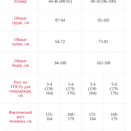
Размер
44-46 (88-92)
48-50 (96-100)
Обхват
87-94
95-102
груди, см
Обхват
64-72
73-81
талии, см
Обхват
94-100
102-108
бедер, см
Рост по
3-4
5-6
3-4
5-6
ГОСТу для
(158-
(170-
(158-
(170-
спецодежды,
164)
176)
164)
176)
см
Фактический
155-
168-
155-
168-
рост
164
179
164
179
человека, см