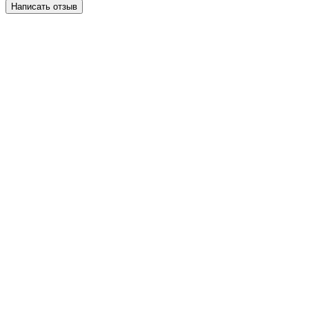
Написать отзыв
НАПИСАТЬ ОТЗЫВ
Футболка длинный рукав, васильковый
Моя оценка: