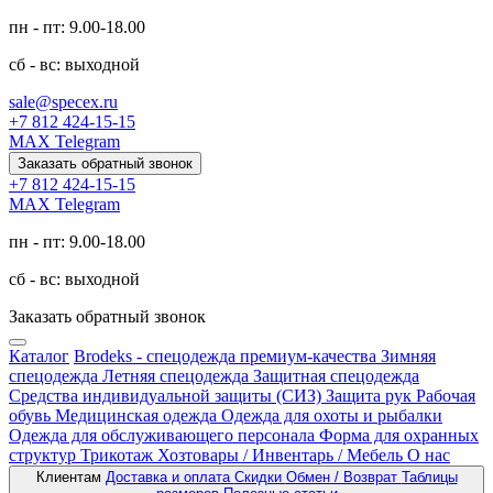
пн - пт: 9.00-18.00
сб - вс: выходной
sale@specex.ru
+7 812 424-15-15
MAX
Telegram
Заказать обратный звонок
+7 812 424-15-15
MAX
Telegram
пн - пт: 9.00-18.00
сб - вс: выходной
Заказать обратный звонок
Каталог
Brodeks - спецодежда премиум-качества
Зимняя
спецодежда
Летняя спецодежда
Защитная спецодежда
Средства индивидуальной защиты (СИЗ)
Защита рук
Рабочая
обувь
Медицинская одежда
Одежда для охоты и рыбалки
Одежда для обслуживающего персонала
Форма для охранных
структур
Трикотаж
Хозтовары / Инвентарь / Мебель
О нас
Клиентам
Доставка и оплата
Скидки
Обмен / Возврат
Таблицы