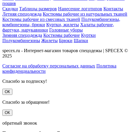
пошив
Скидки
Таблицы размеров
Нанесение логотипов
Контакты
Летняя спецодежда
Костюмы рабочие из натуральных тканей
Костюмы рабочие из смесовых тканей
Полукомбинезоны,
комбинезоны, брюки
Куртки, жилеты
Халаты рабочие,
фартуки, нарукавники
Головные уборы
Зимняя спецодежда
Костюмы рабочие
Куртки
Полукомбинезоны
Жилеты
Брюки
Шапки
specex.ru - Интернет-магазин товаров спецодежы | SPECEX ©
2025
Согласие на обработку персональных данных
Политика
конфиденциальности
Спасибо за подписку!
ОК
Спасибо за обращение!
ОК
обратный звонок