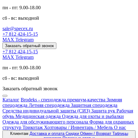
пн - пт: 9.00-18.00
сб - вс: выходной
sale@specex.ru
+7 812 424-15-15
MAX
Telegram
Заказать обратный звонок
+7 812 424-15-15
MAX
Telegram
пн - пт: 9.00-18.00
сб - вс: выходной
Заказать обратный звонок
Каталог
Brodeks - спецодежда премиум-качества
Зимняя
спецодежда
Летняя спецодежда
Защитная спецодежда
Средства индивидуальной защиты (СИЗ)
Защита рук
Рабочая
обувь
Медицинская одежда
Одежда для охоты и рыбалки
Одежда для обслуживающего персонала
Форма для охранных
структур
Трикотаж
Хозтовары / Инвентарь / Мебель
О нас
Клиентам
Доставка и оплата
Скидки
Обмен / Возврат
Таблицы