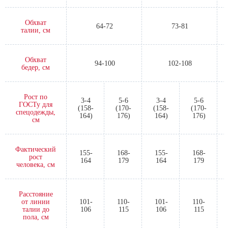
Обхват
64-72
73-81
талии, см
Обхват
94-100
102-108
бедер, см
Рост по
3-4
5-6
3-4
5-6
ГОСТу для
(158-
(170-
(158-
(170-
спецодежды,
164)
176)
164)
176)
см
Фактический
155-
168-
155-
168-
рост
164
179
164
179
человека, см
Расстояние
от линии
101-
110-
101-
110-
талии до
106
115
106
115
пола, см