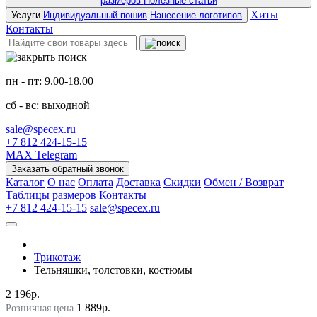
размеров
Полезные статьи
Хиты
Услуги
Индивидуальный пошив
Нанесение логотипов
Контакты
пн - пт: 9.00-18.00
сб - вс: выходной
sale@specex.ru
+7 812 424-15-15
MAX
Telegram
Заказать обратный звонок
Каталог
О нас
Оплата
Доставка
Скидки
Обмен / Возврат
Таблицы размеров
Контакты
+7 812 424-15-15
sale@specex.ru
Трикотаж
Тельняшки, толстовки, костюмы
2 196р.
1 889р.
Розничная цена