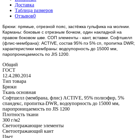
Доставка
Таблица размеров
Отзывов
0
Брюки: прямые, отрезной пояс, застёжка гульфика на молнии.
Карманы: боковые с отрезным бочком, один накладной на
правом боковом шве. СОП элементы - кант, вставки. Софтшелл
(флис-мембрана): ACTIVE, состав 95% пэ 5% сп, пропитка DWR;
характеристики мембраны: водоупорность до 15000 мм,
паропроницаемость по JIS 1200.
Общий
ГОСТ
12.4.280.2014
Тип товара
Брюки
Ткань основная
Софтшелл (мембрана, флис) ACTIVE, 95% полиэфир, 5%
спандекс, пропитка-DWR, водоупорность до 15000 мм,
паропроницаемость по JIS 1200
Плотность ткани
300 г/м2
Светоотражающие элементы
Светоотражающий кант
Цвет