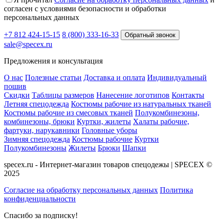
согласен с условиями безопасности и обработки
персональных данных
+7 812 424-15-15
8 (800) 333-16-33
Обратный звонок
sale@specex.ru
Предложения и консультация
О нас
Полезные статьи
Доставка и оплата
Индивидуальный
пошив
Скидки
Таблицы размеров
Нанесение логотипов
Контакты
Летняя спецодежда
Костюмы рабочие из натуральных тканей
Костюмы рабочие из смесовых тканей
Полукомбинезоны,
комбинезоны, брюки
Куртки, жилеты
Халаты рабочие,
фартуки, нарукавники
Головные уборы
Зимняя спецодежда
Костюмы рабочие
Куртки
Полукомбинезоны
Жилеты
Брюки
Шапки
specex.ru - Интернет-магазин товаров спецодежы | SPECEX ©
2025
Согласие на обработку персональных данных
Политика
конфиденциальности
Спасибо за подписку!