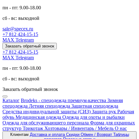
пн - пт: 9.00-18.00
сб - вс: выходной
sale@specex.ru
+7 812 424-15-15
MAX
Telegram
Заказать обратный звонок
+7 812 424-15-15
MAX
Telegram
пн - пт: 9.00-18.00
сб - вс: выходной
Заказать обратный звонок
Каталог
Brodeks - спецодежда премиум-качества
Зимняя
спецодежда
Летняя спецодежда
Защитная спецодежда
Средства индивидуальной защиты (СИЗ)
Защита рук
Рабочая
обувь
Медицинская одежда
Одежда для охоты и рыбалки
Одежда для обслуживающего персонала
Форма для охранных
структур
Трикотаж
Хозтовары / Инвентарь / Мебель
О нас
Клиентам
Доставка и оплата
Скидки
Обмен / Возврат
Таблицы