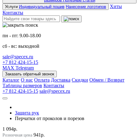
размеров
Полезные статьи
Хиты
Услуги
Индивидуальный пошив
Нанесение логотипов
Контакты
пн - пт: 9.00-18.00
сб - вс: выходной
sale@specex.ru
+7 812 424-15-15
MAX
Telegram
Заказать обратный звонок
Каталог
О нас
Оплата
Доставка
Скидки
Обмен / Возврат
Таблицы размеров
Контакты
+7 812 424-15-15
sale@specex.ru
Защита рук
Перчатки от проколов и порезов
1 094р.
941р.
Розничная цена