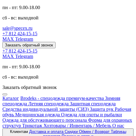
пн - пт: 9.00-18.00
сб - вс: выходной
sale@specex.ru
+7 812 424-15-15
MAX
Telegram
Заказать обратный звонок
+7 812 424-15-15
MAX
Telegram
пн - пт: 9.00-18.00
сб - вс: выходной
Заказать обратный звонок
Каталог
Brodeks - спецодежда премиум-качества
Зимняя
спецодежда
Летняя спецодежда
Защитная спецодежда
Средства индивидуальной защиты (СИЗ)
Защита рук
Рабочая
обувь
Медицинская одежда
Одежда для охоты и рыбалки
Одежда для обслуживающего персонала
Форма для охранных
структур
Трикотаж
Хозтовары / Инвентарь / Мебель
О нас
Клиентам
Доставка и оплата
Скидки
Обмен / Возврат
Таблицы