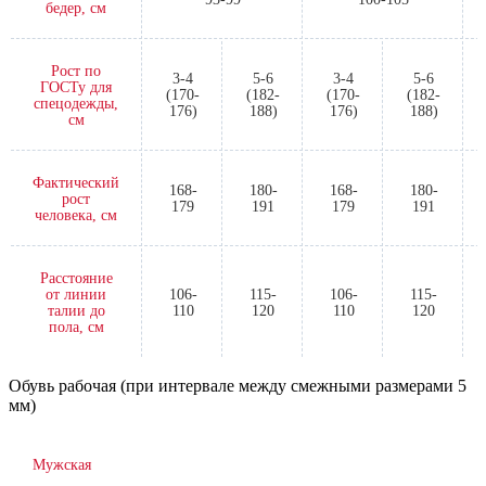
бедер, см
Рост по
3-4
5-6
3-4
5-6
ГОСТу для
(170-
(182-
(170-
(182-
спецодежды,
176)
188)
176)
188)
см
Фактический
168-
180-
168-
180-
рост
179
191
179
191
человека, см
Расстояние
от линии
106-
115-
106-
115-
талии до
110
120
110
120
пола, см
Обувь рабочая (при интервале между смежными размерами 5
мм)
Мужская