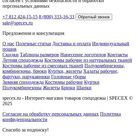
согласен с условиями безопасности и обработки
персональных данных
+7 812 424-15-15
8 (800) 333-16-33
Обратный звонок
sale@specex.ru
Предложения и консультация
О нас
Полезные статьи
Доставка и оплата
Индивидуальный
пошив
Скидки
Таблицы размеров
Нанесение логотипов
Контакты
Летняя спецодежда
Костюмы рабочие из натуральных тканей
Костюмы рабочие из смесовых тканей
Полукомбинезоны,
комбинезоны, брюки
Куртки, жилеты
Халаты рабочие,
фартуки, нарукавники
Головные уборы
Зимняя спецодежда
Костюмы рабочие
Куртки
Полукомбинезоны
Жилеты
Брюки
Шапки
specex.ru - Интернет-магазин товаров спецодежы | SPECEX ©
2025
Согласие на обработку персональных данных
Политика
конфиденциальности
Спасибо за подписку!