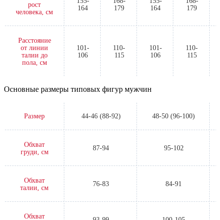
155-
168-
155-
168-
рост
164
179
164
179
человека, см
Расстояние
от линии
101-
110-
101-
110-
талии до
106
115
106
115
пола, см
Основные размеры типовых фигур мужчин
Размер
44-46 (88-92)
48-50 (96-100)
Обхват
87-94
95-102
груди, см
Обхват
76-83
84-91
талии, см
Обхват
93-99
100-105