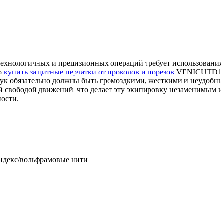
ехнологичных и прецизионных операций требует использования
о
купить защитные перчатки от проколов и порезов
VENICUTD11 с
рук обязательно должны быть громоздкими, жесткими и неудобн
й свободой движений, что делает эту экипировку незаменимым 
ости.
андекс/вольфрамовые нити