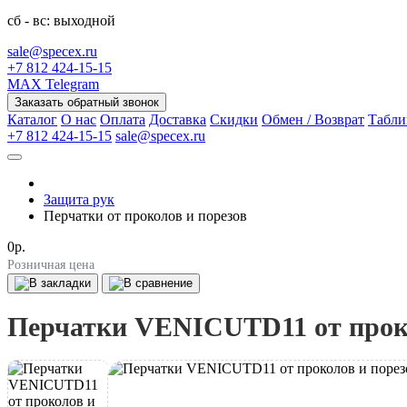
сб - вс: выходной
sale@specex.ru
+7 812 424-15-15
MAX
Telegram
Заказать обратный звонок
Каталог
О нас
Оплата
Доставка
Скидки
Обмен / Возврат
Табли
+7 812 424-15-15
sale@specex.ru
Защита рук
Перчатки от проколов и порезов
0р.
Розничная цена
Перчатки VENICUTD11 от проко