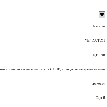
Перчатки
VENICUTD11
Перчатки
он/полиэтилен высокой плотносnи (PEHD)/спандекс/вольфрамовые нити
Трикотаж
Серый