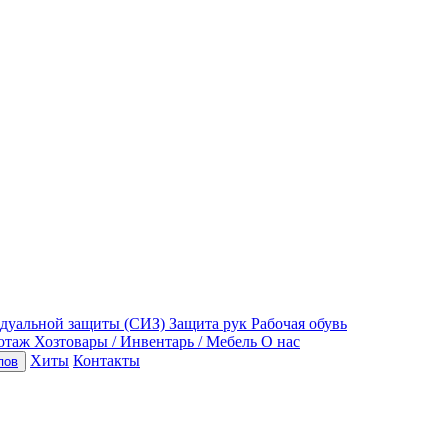
идуальной защиты (СИЗ)
Защита рук
Рабочая обувь
отаж
Хозтовары / Инвентарь / Мебель
О нас
Хиты
Контакты
пов