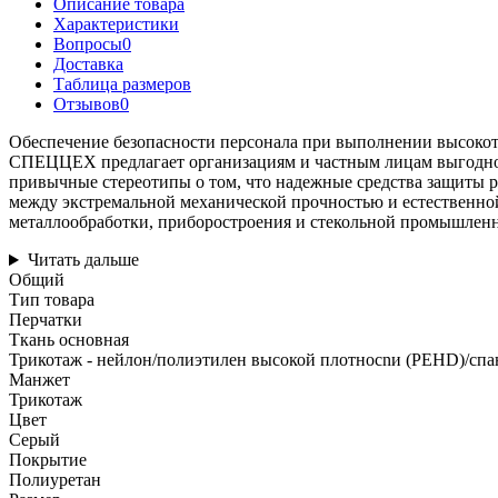
Описание товара
Характеристики
Вопросы
0
Доставка
Таблица размеров
Отзывов
0
Обеспечение безопасности персонала при выполнении высокот
СПЕЦЦЕХ предлагает организациям и частным лицам выгодн
привычные стереотипы о том, что надежные средства защиты 
между экстремальной механической прочностью и естественно
металлообработки, приборостроения и стекольной промышленн
Читать дальше
Общий
Тип товара
Перчатки
Ткань основная
Трикотаж - нейлон/полиэтилен высокой плотносnи (PEHD)/сп
Манжет
Трикотаж
Цвет
Серый
Покрытие
Полиуретан