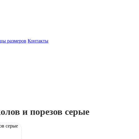
цы размеров
Контакты
лов и порезов серые