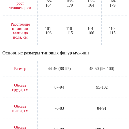
155-
168-
155-
168-
рост
164
179
164
179
человека, см
Расстояние
от линии
101-
110-
101-
110-
талии до
106
115
106
115
пола, см
Основные размеры типовых фигур мужчин
Размер
44-46 (88-92)
48-50 (96-100)
Обхват
87-94
95-102
груди, см
Обхват
76-83
84-91
талии, см
Обхват