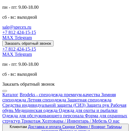
пн - пт: 9.00-18.00
сб - вс: выходной
sale@specex.ru
+7 812 424-15-15
MAX
Telegram
Заказать обратный звонок
+7 812 424-15-15
MAX
Telegram
пн - пт: 9.00-18.00
сб - вс: выходной
Заказать обратный звонок
Каталог
Brodeks - спецодежда премиум-качества
Зимняя
спецодежда
Летняя спецодежда
Защитная спецодежда
Средства индивидуальной защиты (СИЗ)
Защита рук
Рабочая
обувь
Медицинская одежда
Одежда для охоты и рыбалки
Одежда для обслуживающего персонала
Форма для охранных
структур
Трикотаж
Хозтовары / Инвентарь / Мебель
О нас
Клиентам
Доставка и оплата
Скидки
Обмен / Возврат
Таблицы