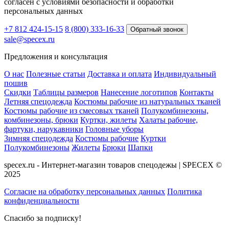
согласен с условиями безопасности и обработки
персональных данных
+7 812 424-15-15
8 (800) 333-16-33
Обратный звонок
sale@specex.ru
Предложения и консультация
О нас
Полезные статьи
Доставка и оплата
Индивидуальный
пошив
Скидки
Таблицы размеров
Нанесение логотипов
Контакты
Летняя спецодежда
Костюмы рабочие из натуральных тканей
Костюмы рабочие из смесовых тканей
Полукомбинезоны,
комбинезоны, брюки
Куртки, жилеты
Халаты рабочие,
фартуки, нарукавники
Головные уборы
Зимняя спецодежда
Костюмы рабочие
Куртки
Полукомбинезоны
Жилеты
Брюки
Шапки
specex.ru - Интернет-магазин товаров спецодежы | SPECEX ©
2025
Согласие на обработку персональных данных
Политика
конфиденциальности
Спасибо за подписку!