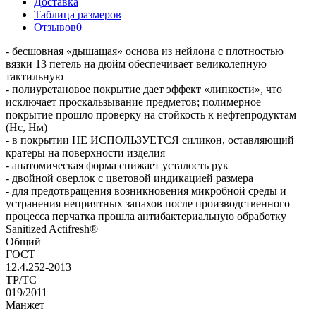
Доставка
Таблица размеров
Отзывов
0
- бесшовная «дышащая» основа из нейлона с плотностью
вязки 13 петель на дюйм обеспечивает великолепную
тактильную
- полиуретановое покрытие дает эффект «липкости», что
исключает проскальзывание предметов; полимерное
покрытие прошло проверку на стойкость к нефтепродуктам
(Нс, Нм)
- в покрытии НЕ ИСПОЛЬЗУЕТСЯ силикон, оставляющий
кратеры на поверхности изделия
- анатомическая форма снижает усталость рук
- двойной оверлок с цветовой индикацией размера
- для предотвращения возникновения микробной среды и
устранения неприятных запахов после производственного
процесса перчатка прошла антибактериальную обработку
Sanitized Actifresh®
Общий
ГОСТ
12.4.252-2013
ТР/ТС
019/2011
Манжет