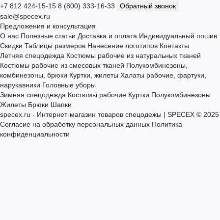
Подписаться
Я прочитал
Согласие на обработку персональных данных
и
согласен с условиями безопасности и обработки персональных
данных
+7 812 424-15-15
8 (800) 333-16-33
Обратный звонок
sale@specex.ru
Предложения и консультация
О нас
Полезные статьи
Доставка и оплата
Индивидуальный пошив
Скидки
Таблицы размеров
Нанесение логотипов
Контакты
Летняя спецодежда
Костюмы рабочие из натуральных тканей
Костюмы рабочие из смесовых тканей
Полукомбинезоны,
комбинезоны, брюки
Куртки, жилеты
Халаты рабочие, фартуки,
нарукавники
Головные уборы
Зимняя спецодежда
Костюмы рабочие
Куртки
Полукомбинезоны
Жилеты
Брюки
Шапки
specex.ru - Интернет-магазин товаров спецодежы | SPECEX © 2025
Согласие на обработку персональных данных
Политика
конфиденциальности