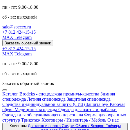
пн - пт: 9.00-18.00
сб - вс: выходной
sale@specex.ru
+7 812 424-15-15
MAX
Telegram
Заказать обратный звонок
+7 812 424-15-15
MAX
Telegram
пн - пт: 9.00-18.00
сб - вс: выходной
Заказать обратный звонок
Каталог
Brodeks - спецодежда премиум-качества
Зимняя
спецодежда
Летняя спецодежда
Защитная спецодежда
Средства индивидуальной защиты (СИЗ)
Защита рук
Рабочая
обувь
Медицинская одежда
Одежда для охоты и рыбалки
Одежда для обслуживающего персонала
Форма для охранных
структур
Трикотаж
Хозтовары / Инвентарь / Мебель
О нас
Клиентам
Доставка и оплата
Скидки
Обмен / Возврат
Таблицы