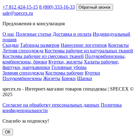
+7 812 424-15-15
8 (800) 333-16-33
Обратный звонок
sale@specex.ru
Предложения и консультация
О нас
Полезные статьи
Доставка и оплата
Индивидуальный
пошив
Скидки
Таблицы размеров
Нанесение логотипов
Контакты
Летняя спецодежда
Костюмы рабочие из натуральных тканей
Костюмы рабочие из смесовых тканей
Полукомбинезоны,
комбинезоны, брюки
Куртки, жилеты
Халаты рабочие,
фартуки, нарукавники
Головные уборы
Зимняя спецодежда
Костюмы рабочие
Куртки
Полукомбинезоны
Жилеты
Брюки
Шапки
specex.ru - Интернет-магазин товаров спецодежы | SPECEX ©
2025
Согласие на обработку персональных данных
Политика
конфиденциальности
Спасибо за подписку!
ОК