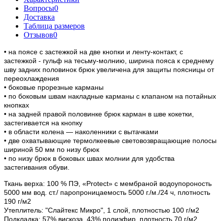
Вопросы
0
Доставка
Таблица размеров
Отзывов
0
• на поясе с застежкой на две кнопки и ленту-контакт, с
застежкой - гульф на тесьму-молнию, ширина пояса к среднему
шву задних половинок брюк увеличена для защиты поясницы от
переохлаждения
• боковые прорезные карманы
• по боковым швам накладные карманы с клапаном на потайных
кнопках
• на задней правой половинке брюк карман в шве кокетки,
застегивается на кнопку
• в области колена — наколенники с вытачками
• две охватывающие термолкеевые световозвращающие полосы
шириной 50 мм по низу брюк
• по низу брюк в боковых швах молнии для удобства
застегивания обуви.
Ткань верха: 100 % ПЭ, «Protect» с мембраной водоупороность
5000 мм вод. ст./ паропроницаемость 5000 г./м./24 ч, плотность
190 г/м2
Утеплитель: "Слайтекс Микро", 1 слой, плотностью 100 г/м2
Подкладка: 57% вискоза, 43% полиэфир, плотность 70 г/м2