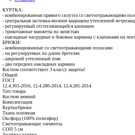
КУРТКА:
- комбинированная прямого силуэта со светоотражающими по
- центральная застежка-молния защищена утепленной ветрозащ
- регулируемый отстегивающийся капюшон
- трикотажные манжеты на запястьях
- накладные нагрудные и боковые карманы с клапанами на ленте
БРЮКИ:
- комбинированные со светоотражающими полосами
- на регулируемых по длине бретелях
- широкий утепленный пояс
- два передних накладных кармана
Костюм соответствует 3 классу защиты!
Общий
ГОСТ
12.4.303-2016, 12.4.280-2014, 12.4.281-2014
Тип товара
Костюм зимний
Комплектация
Куртка/брюки
Ткань основная
Оксфорд (100% полиэфир)
Светоотражающие элементы
СОП 5 см
Застёжка куртки