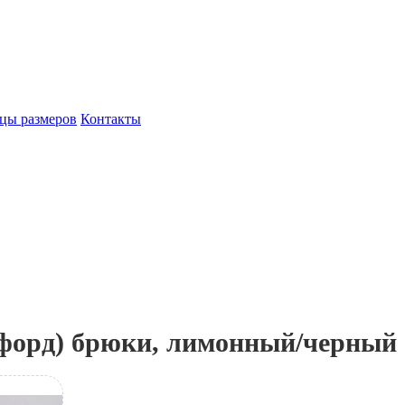
цы размеров
Контакты
форд) брюки, лимонный/черный