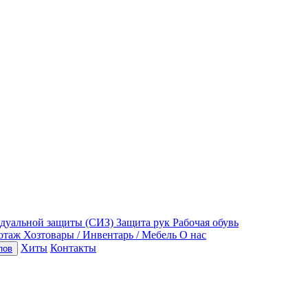
идуальной защиты (СИЗ)
Защита рук
Рабочая обувь
отаж
Хозтовары / Инвентарь / Мебель
О нас
Хиты
Контакты
пов