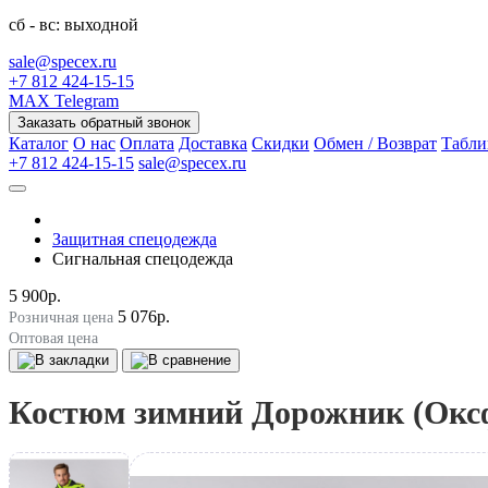
сб - вс: выходной
sale@specex.ru
+7 812 424-15-15
MAX
Telegram
Заказать обратный звонок
Каталог
О нас
Оплата
Доставка
Скидки
Обмен / Возврат
Табли
+7 812 424-15-15
sale@specex.ru
Защитная спецодежда
Сигнальная спецодежда
5 900р.
5 076р.
Розничная цена
Оптовая цена
Костюм зимний Дорожник (Окс