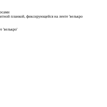
лосами
итной планкой, фиксирующейся на ленте 'велькро
 'велькро'