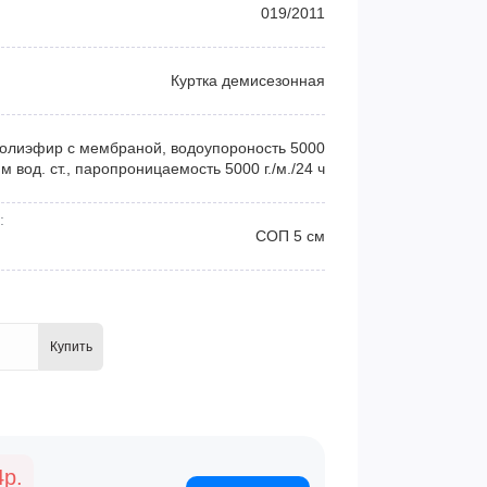
019/2011
Куртка демисезонная
полиэфир с мембраной, водоупороность 5000
м вод. ст., паропроницаемость 5000 г./м./24 ч
:
СОП 5 см
Купить
4р.