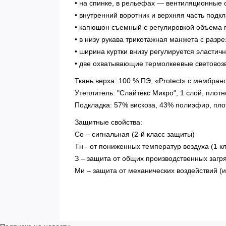
• на спинке, в рельефах — вентиляционные 
• внутренний воротник и верхняя часть подк
• капюшон съемный с регулировкой объема 
• в низу рукава трикотажная манжета с разр
• ширина куртки внизу регулируется эласти
• две охватывающие термолкеевые световоз
Ткань верха: 100 % ПЭ, «Protect» с мембрано
Утеплитель: "Слайтекс Микро", 1 слой, плотн
Подкладка: 57% вискоза, 43% полиэфир, плот
Защитные свойства:
Со – сигнальная (2-й класс защиты)
Тн - от пониженных температур воздуха (1 к
З – защита от общих производственных загр
Ми – защита от механических воздействий (