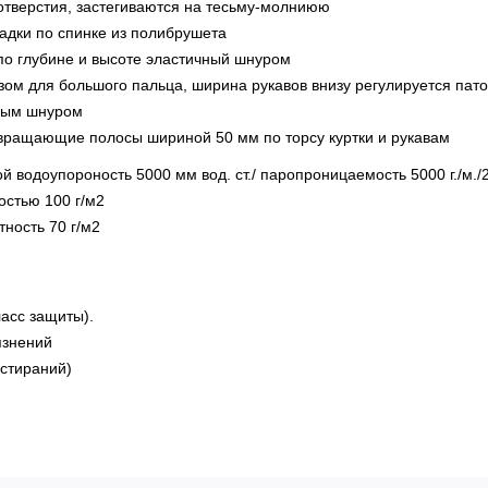
отверстия, застегиваются на тесьму-молниюю
ладки по спинке из полибрушета
по глубине и высоте эластичный шнуром
езом для большого пальца, ширина рукавов внизу регулируется пат
чным шнуром
вращающие полосы шириной 50 мм по торсу куртки и рукавам
й водоупороность 5000 мм вод. ст./ паропроницаемость 5000 г./м./2
остью 100 г/м2
ность 70 г/м2
ласс защиты).
язнений
истираний)