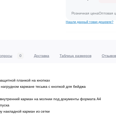
Розничная цена
Оптовая 
Нашли данный товар дешевле?
опросы
0
Доставка
Таблица размеров
Отзывов
озащитной планкой на кнопках
м нагрудном кармане тесьма с кнопкой для бейджа
 внутренний карман на молнии под документы формата А4
опуска
зу накладной карман из сетки