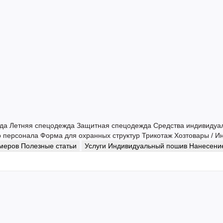
жда
Летняя спецодежда
Защитная спецодежда
Средства индивидуа
о персонала
Форма для охранных структур
Трикотаж
Хозтовары / И
змеров
Полезные статьи
Услуги
Индивидуальный пошив
Нанесение