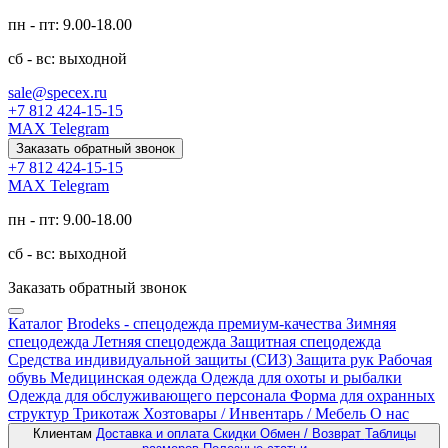
пн - пт: 9.00-18.00
сб - вс: выходной
sale@specex.ru
+7 812 424-15-15
MAX
Telegram
Заказать обратный звонок
+7 812 424-15-15
MAX
Telegram
пн - пт: 9.00-18.00
сб - вс: выходной
Заказать обратный звонок
Каталог
Brodeks - спецодежда премиум-качества
Зимняя
спецодежда
Летняя спецодежда
Защитная спецодежда
Средства индивидуальной защиты (СИЗ)
Защита рук
Рабочая
обувь
Медицинская одежда
Одежда для охоты и рыбалки
Одежда для обслуживающего персонала
Форма для охранных
структур
Трикотаж
Хозтовары / Инвентарь / Мебель
О нас
Клиентам
Доставка и оплата
Скидки
Обмен / Возврат
Таблицы