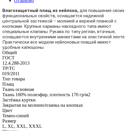
Отзывов
0
Влагозащитный плащ из нейлона,
для повышения своих
функциональных свойств, оснащается надежной
центральной застежкой – молнией и верхней планкой с
кнопками. Крупные карманы накладного типа имеют
специальные клапаны. Рукава по типу реглан, втачные,
оснащаются внутренними манжетами на эластичной ленте.
Практически все модели нейлоновых плащей имеют
удобные капюшоны.
Общий
ГОСТ
12.4.288-2013
ТР/ТС
019/2011
Тип товара
Плащ
Ткань основная
Ткань 100% полиэфир, плотность 170 гр/м2
Застёжка куртки
Закрытая на молнию/планка на кнопках
Цвет
Темно-синий
Размер
L, XL, XXL, XXXL