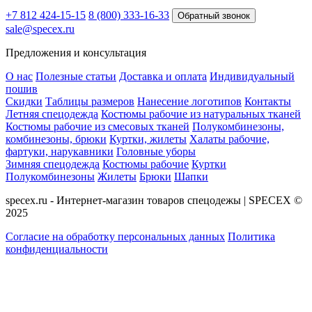
+7 812 424-15-15
8 (800) 333-16-33
Обратный звонок
sale@specex.ru
Предложения и консультация
О нас
Полезные статьи
Доставка и оплата
Индивидуальный
пошив
Скидки
Таблицы размеров
Нанесение логотипов
Контакты
Летняя спецодежда
Костюмы рабочие из натуральных тканей
Костюмы рабочие из смесовых тканей
Полукомбинезоны,
комбинезоны, брюки
Куртки, жилеты
Халаты рабочие,
фартуки, нарукавники
Головные уборы
Зимняя спецодежда
Костюмы рабочие
Куртки
Полукомбинезоны
Жилеты
Брюки
Шапки
specex.ru - Интернет-магазин товаров спецодежы | SPECEX ©
2025
Согласие на обработку персональных данных
Политика
конфиденциальности