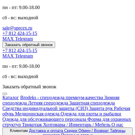
пн - пт: 9.00-18.00
сб - вс: выходной
sale@specex.ru
+7 812 424-15-15
MAX
Telegram
Заказать обратный звонок
+7 812 424-15-15
MAX
Telegram
пн - пт: 9.00-18.00
сб - вс: выходной
Заказать обратный звонок
Каталог
Brodeks - спецодежда премиум-качества
Зимняя
спецодежда
Летняя спецодежда
Защитная спецодежда
Средства индивидуальной защиты (СИЗ)
Защита рук
Рабочая
обувь
Медицинская одежда
Одежда для охоты и рыбалки
Одежда для обслуживающего персонала
Форма для охранных
структур
Трикотаж
Хозтовары / Инвентарь / Мебель
О нас
Клиентам
Доставка и оплата
Скидки
Обмен / Возврат
Таблицы