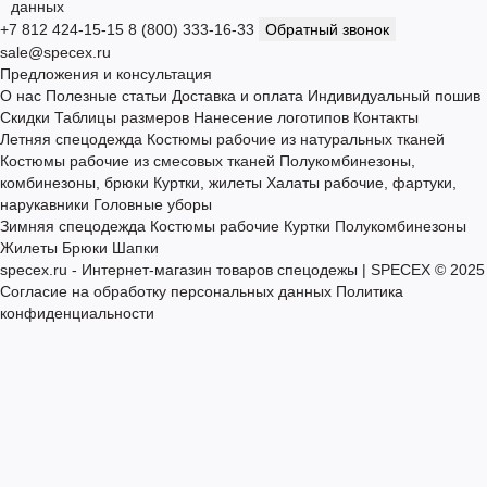
Будьте в курсе новых акций и спецпредложений!
Подписаться
Я прочитал
Согласие на обработку персональных данных
и
согласен с условиями безопасности и обработки персональных
данных
+7 812 424-15-15
8 (800) 333-16-33
Обратный звонок
sale@specex.ru
Предложения и консультация
О нас
Полезные статьи
Доставка и оплата
Индивидуальный пошив
Скидки
Таблицы размеров
Нанесение логотипов
Контакты
Летняя спецодежда
Костюмы рабочие из натуральных тканей
Костюмы рабочие из смесовых тканей
Полукомбинезоны,
комбинезоны, брюки
Куртки, жилеты
Халаты рабочие, фартуки,
нарукавники
Головные уборы
Зимняя спецодежда
Костюмы рабочие
Куртки
Полукомбинезоны
Жилеты
Брюки
Шапки
specex.ru - Интернет-магазин товаров спецодежы | SPECEX © 2025
Согласие на обработку персональных данных
Политика
конфиденциальности