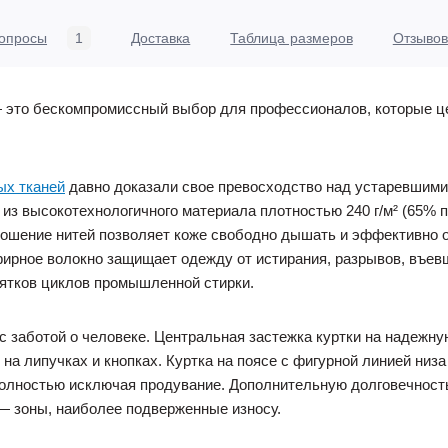
опросы
1
Доставка
Таблица размеров
Отзывов
 это бескомпромиссный выбор для профессионалов, которые це
ых тканей
давно доказали свое превосходство над устаревшими 
из высокотехнологичного материала плотностью 240 г/м² (65% 
ошение нитей позволяет коже свободно дышать и эффективно о
ирное волокно защищает одежду от истирания, разрывов, въевше
сятков циклов промышленной стирки.
с заботой о человеке. Центральная застежка куртки на надеж
а липучках и кнопках. Куртка на поясе с фигурной линией низ
 полностью исключая продувание. Дополнительную долговечнос
— зоны, наиболее подверженные износу.