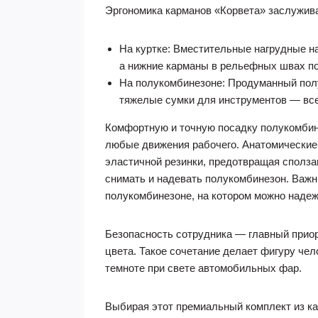
Эргономика карманов «Корвета» заслужива
На куртке: Вместительные нагрудные н
а нижние карманы в рельефных швах по
На полукомбинезоне: Продуманный пол
тяжелые сумки для инструментов — все 
Комфортную и точную посадку полукомбине
любые движения рабочего. Анатомические 
эластичной резинки, предотвращая сполза
снимать и надевать полукомбинезон. Важ
полукомбинезоне, на котором можно надеж
Безопасность сотрудника — главный приор
цвета. Такое сочетание делает фигуру чел
темноте при свете автомобильных фар.
Выбирая этот премиальный комплект из ка