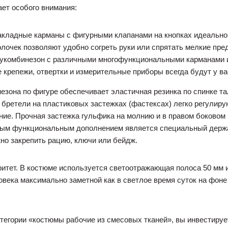
ет особого внимания:
акладные карманы с фигурными клапанами на кнопках идеально
лочек позволяют удобно согреть руки или спрятать мелкие пре
укомбинезон с различными многофункциональными карманами и
крепежи, отвертки и измерительные приборы всегда будут у ва
зона по фигуре обеспечивает эластичная резинка по спинке тал
бретели на пластиковых застежках (фастексах) легко регулирую
ние. Прочная застежка гульфика на молнию и в правом боковом
ным функциональным дополнением является специальный держа
но закрепить рацию, ключи или бейдж.
итет. В костюме используется светоотражающая полоса 50 мм 
овека максимально заметной как в светлое время суток на фоне 
тегории «костюмы рабочие из смесовых тканей», вы инвестирует