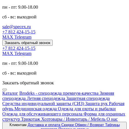
пн - пт: 9.00-18.00
сб - вс: выходной
sale@specex.ru
+7 812 424-15-15
MAX
Telegram
Заказать обратный звонок
+7 812 424-15-15
MAX
Telegram
пн - пт: 9.00-18.00
сб - вс: выходной
Заказать обратный звонок
Каталог
Brodeks - спецодежда премиум-качества
Зимняя
спецодежда
Летняя спецодежда
Защитная спецодежда
Средства индивидуальной защиты (СИЗ)
Защита рук
Рабочая
обувь
Медицинская одежда
Одежда для охоты и рыбалки
Одежда для обслуживающего персонала
Форма для охранных
структур
Трикотаж
Хозтовары / Инвентарь / Мебель
О нас
Клиентам
Доставка и оплата
Скидки
Обмен / Возврат
Таблицы