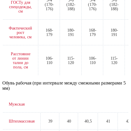
3-4
5-6
3-4
5-6
ГОСТу для
(170-
(182-
(170-
(182-
спецодежды,
176)
188)
176)
188)
см
Фактический
168-
180-
168-
180-
рост
179
191
179
191
человека, см
Расстояние
от линии
106-
115-
106-
115-
талии до
110
120
110
120
пола, см
Обувь рабочая (при интервале между смежными размерами 5
мм)
Мужская
Штихмассовая
39
40
40,5
41
42