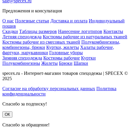
sale@specex.ru
Предложения и консультация
О нас
Полезные статьи
Доставка и оплата
Индивидуальный
пошив
Скидки
Таблицы размеров
Нанесение логотипов
Контакты
Летняя спецодежда
Костюмы рабочие из натуральных тканей
Костюмы рабочие из смесовых тканей
Полукомбинезоны,
комбинезоны, брюки
Куртки, жилеты
Халаты рабочие,
фартуки, нарукавники
Головные уборы
Зимняя спецодежда
Костюмы рабочие
Куртки
Полукомбинезоны
Жилеты
Брюки
Шапки
specex.ru - Интернет-магазин товаров спецодежы | SPECEX ©
2025
Согласие на обработку персональных данных
Политика
конфиденциальности
Спасибо за подписку!
ОК
Спасибо за обращение!