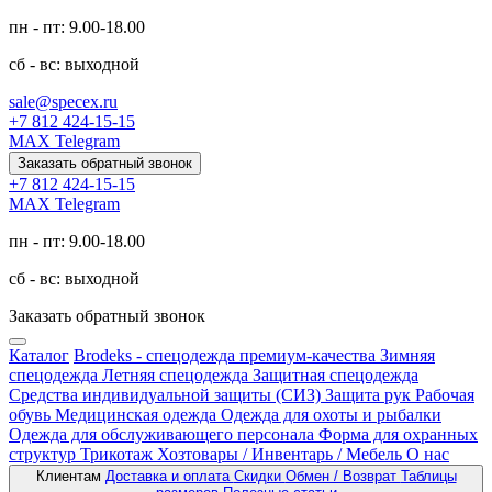
пн - пт: 9.00-18.00
сб - вс: выходной
sale@specex.ru
+7 812 424-15-15
MAX
Telegram
Заказать обратный звонок
+7 812 424-15-15
MAX
Telegram
пн - пт: 9.00-18.00
сб - вс: выходной
Заказать обратный звонок
Каталог
Brodeks - спецодежда премиум-качества
Зимняя
спецодежда
Летняя спецодежда
Защитная спецодежда
Средства индивидуальной защиты (СИЗ)
Защита рук
Рабочая
обувь
Медицинская одежда
Одежда для охоты и рыбалки
Одежда для обслуживающего персонала
Форма для охранных
структур
Трикотаж
Хозтовары / Инвентарь / Мебель
О нас
Клиентам
Доставка и оплата
Скидки
Обмен / Возврат
Таблицы