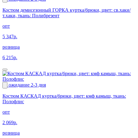
Костюм демисезонный ГОРКА куртка/брюки, цвет: св.хаки/
т.хаки, ткань: Полибрезент
опт
5 347р.
розница
6 215р.
ожидание 2-3 дня
Костюм КАСКАД куртка/брюки, цвет: кмф камыш, ткань:
Полофлис
опт
2 069р.
розница