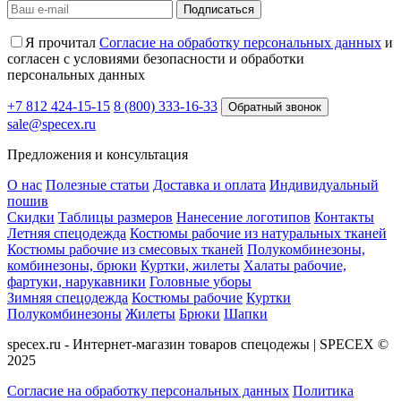
Подписаться
Я прочитал
Согласие на обработку персональных данных
и
согласен с условиями безопасности и обработки
персональных данных
+7 812 424-15-15
8 (800) 333-16-33
Обратный звонок
sale@specex.ru
Предложения и консультация
О нас
Полезные статьи
Доставка и оплата
Индивидуальный
пошив
Скидки
Таблицы размеров
Нанесение логотипов
Контакты
Летняя спецодежда
Костюмы рабочие из натуральных тканей
Костюмы рабочие из смесовых тканей
Полукомбинезоны,
комбинезоны, брюки
Куртки, жилеты
Халаты рабочие,
фартуки, нарукавники
Головные уборы
Зимняя спецодежда
Костюмы рабочие
Куртки
Полукомбинезоны
Жилеты
Брюки
Шапки
specex.ru - Интернет-магазин товаров спецодежы | SPECEX ©
2025
Согласие на обработку персональных данных
Политика