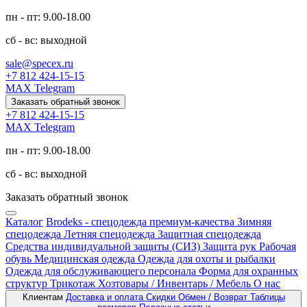
пн - пт: 9.00-18.00
сб - вс: выходной
sale@specex.ru
+7 812 424-15-15
MAX
Telegram
Заказать обратный звонок
+7 812 424-15-15
MAX
Telegram
пн - пт: 9.00-18.00
сб - вс: выходной
Заказать обратный звонок
Каталог
Brodeks - спецодежда премиум-качества
Зимняя
спецодежда
Летняя спецодежда
Защитная спецодежда
Средства индивидуальной защиты (СИЗ)
Защита рук
Рабочая
обувь
Медицинская одежда
Одежда для охоты и рыбалки
Одежда для обслуживающего персонала
Форма для охранных
структур
Трикотаж
Хозтовары / Инвентарь / Мебель
О нас
Клиентам
Доставка и оплата
Скидки
Обмен / Возврат
Таблицы