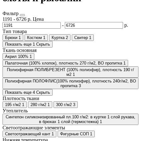
Фильтр
1191
-
6726
р.
Цена
-
р.
Тип товара
Брюки
1
Костюм
1
Куртка
2
Свитер
1
Показать еще 1
Скрыть
Ткань основная
Акрил 100%
1
Палаточная (100% хлопок), плотность 270 г/м2, ВО пропитка
1
Полиэфирная ПОЛИБРЕЗЕНТ (100% полиэфир), плотность 190 г/
м2
1
Полиэфирная ПОЛОФЛИС(100% полиэфир), плотность 240г/м2, ВО
пропитка
3
Показать еще 4
Скрыть
Плотность ткани
195 г/м2
1
280 г/м2
1
300 г/м2
3
Утеплитель
Синтепон силиконизированный пл.100 г/м2: в куртке 1 слой рукава,
в брюках 1 слой (термостежка)
1
Светоотражающие элементы
Светоотражающий кант
1
Фигурные СОП
1
Нижняя температура