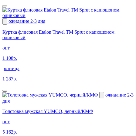
ожидание 2-3 дня
Куртка флисовая Etalon Travel TM Sprut с капюшоном,
оливковый
опт
1 108р.
розница
1 287р.
ожидание 2-3
дня
Толстовка мужская YUMCO, черный/КМФ
опт
5 162р.