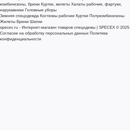
О нас
Полезные статьи
Доставка и оплата
Индивидуальный пошив
Скидки
Таблицы размеров
Нанесение логотипов
Контакты
Летняя спецодежда
Костюмы рабочие из натуральных тканей
Костюмы рабочие из смесовых тканей
Полукомбинезоны,
комбинезоны, брюки
Куртки, жилеты
Халаты рабочие, фартуки,
нарукавники
Головные уборы
Зимняя спецодежда
Костюмы рабочие
Куртки
Полукомбинезоны
Жилеты
Брюки
Шапки
specex.ru - Интернет-магазин товаров спецодежы | SPECEX © 2025
Согласие на обработку персональных данных
Политика
конфиденциальности