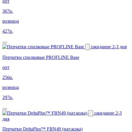
опт
367р.
розница
427р.
ожидание 2-3 дня
Перчатки спилковые PROFLINE Base
опт
256р.
розница
297р.
ожидание 2-3
дня
Перчатки DeltaPlus™ FBN49 (нат.кожа)