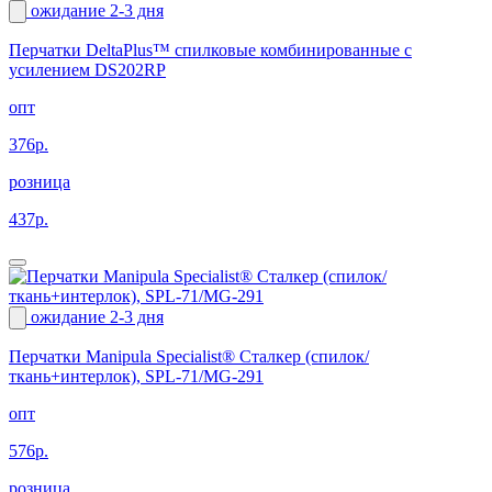
ожидание 2-3 дня
Перчатки DeltaPlus™ спилковые комбинированные с
усилением DS202RP
опт
376р.
розница
437р.
ожидание 2-3 дня
Перчатки Manipula Specialist® Сталкер (спилок/
ткань+интерлок), SPL-71/MG-291
опт
576р.
розница