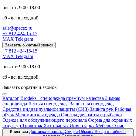
пн - пт: 9.00-18.00
сб - вс: выходной
sale@specex.ru
+7 812 424-15-15
MAX
Telegram
Заказать обратный звонок
+7 812 424-15-15
MAX
Telegram
пн - пт: 9.00-18.00
сб - вс: выходной
Заказать обратный звонок
Каталог
Brodeks - спецодежда премиум-качества
Зимняя
спецодежда
Летняя спецодежда
Защитная спецодежда
Средства индивидуальной защиты (СИЗ)
Защита рук
Рабочая
обувь
Медицинская одежда
Одежда для охоты и рыбалки
Одежда для обслуживающего персонала
Форма для охранных
структур
Трикотаж
Хозтовары / Инвентарь / Мебель
О нас
Клиентам
Доставка и оплата
Скидки
Обмен / Возврат
Таблицы