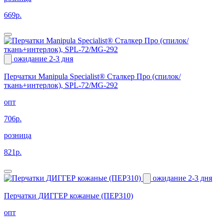
669р.
ожидание 2-3 дня
Перчатки Manipula Specialist® Сталкер Про (спилок/
ткань+интерлок), SPL-72/MG-292
опт
706р.
розница
821р.
ожидание 2-3 дня
Перчатки ДИГГЕР кожаные (ПЕР310)
опт