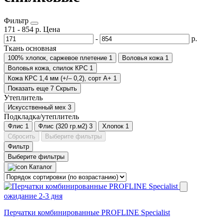
Фильтр
171
-
854
р.
Цена
-
р.
Ткань основная
100% хлопок, саржевое плетение
1
Воловья кожа
1
Воловья кожа, спилок КРС
1
Кожа КРС 1,4 мм (+/– 0,2), сорт А+
1
Показать еще 7
Скрыть
Утеплитель
Искусственный мех
3
Подкладка/утеплитель
Флис
1
Флис (320 гр.м2)
3
Хлопок
1
Сбросить
Выберите фильтры
Фильтр
Выберите фильтры
Каталог
ожидание 2-3 дня
Перчатки комбинированные PROFLINE Specialist