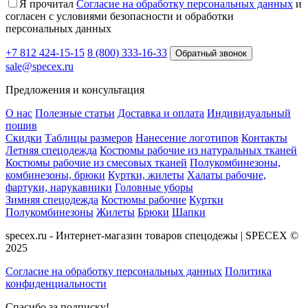
Я прочитал
Согласие на обработку персональных данных
и
согласен с условиями безопасности и обработки
персональных данных
+7 812 424-15-15
8 (800) 333-16-33
Обратный звонок
sale@specex.ru
Предложения и консультация
О нас
Полезные статьи
Доставка и оплата
Индивидуальный
пошив
Скидки
Таблицы размеров
Нанесение логотипов
Контакты
Летняя спецодежда
Костюмы рабочие из натуральных тканей
Костюмы рабочие из смесовых тканей
Полукомбинезоны,
комбинезоны, брюки
Куртки, жилеты
Халаты рабочие,
фартуки, нарукавники
Головные уборы
Зимняя спецодежда
Костюмы рабочие
Куртки
Полукомбинезоны
Жилеты
Брюки
Шапки
specex.ru - Интернет-магазин товаров спецодежы | SPECEX ©
2025
Согласие на обработку персональных данных
Политика
конфиденциальности
Спасибо за подписку!