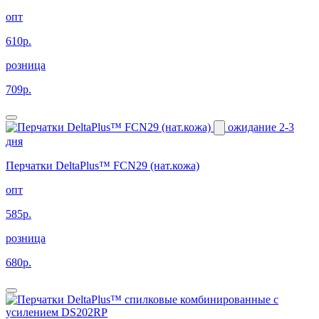
опт
610р.
розница
709р.
ожидание 2-3
дня
Перчатки DeltaPlus™ FCN29 (нат.кожа)
опт
585р.
розница
680р.