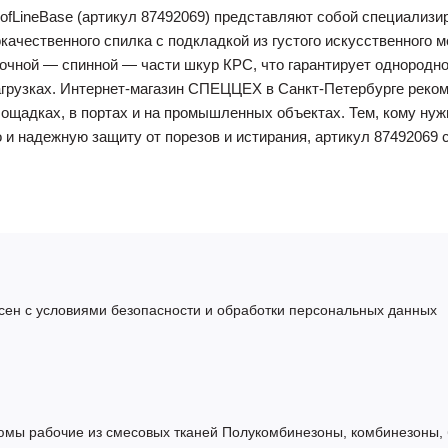
ofLineBase (артикул 87492069) представляют собой специализи
качественного спилка с подкладкой из густого искусственного м
очной — спинной — части шкур КРС, что гарантирует однородн
агрузках. Интернет-магазин СПЕЦЦЕХ в Санкт-Петербурге реко
ощадках, в портах и на промышленных объектах. Тем, кому ну
о и надежную защиту от порезов и истирания, артикул 8749206
сен с условиями безопасности и обработки персональных данных
юмы рабочие из смесовых тканей
Полукомбинезоны, комбинезоны,