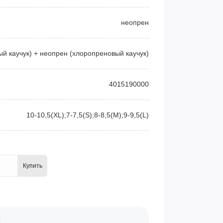
неопрен
ый каучук) + неопрен (хлоропреновый каучук)
4015190000
10-10,5(XL);7-7,5(S);8-8,5(M);9-9,5(L)
Купить