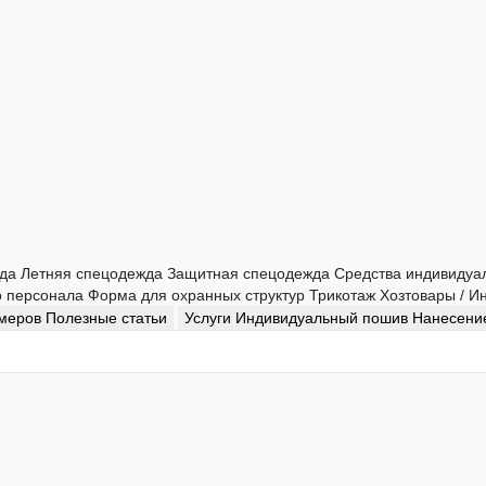
жда
Летняя спецодежда
Защитная спецодежда
Средства индивидуа
о персонала
Форма для охранных структур
Трикотаж
Хозтовары / И
змеров
Полезные статьи
Услуги
Индивидуальный пошив
Нанесение