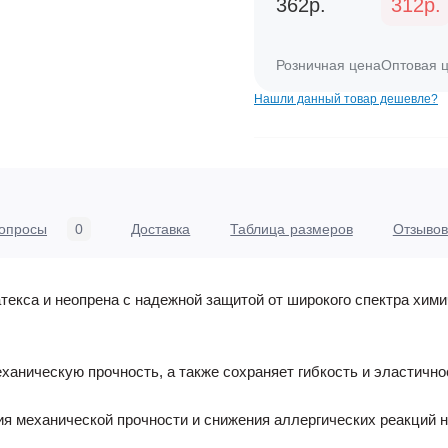
362р.
312р.
Розничная цена
Оптовая 
Нашли данный товар дешевле?
опросы
0
Доставка
Таблица размеров
Отзывов
атекса и неопрена с надежной защитой от широкого спектра хим
еханическую прочность, а также сохраняет гибкость и эластичн
ия механической прочности и снижения аллергических реакций 